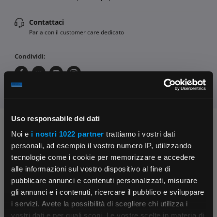
Contattaci
Parla con il customer care dedicato
Condividi:
Uso responsabile dei dati
Chiedi ai nostri tecnici
Noi e
i nostri 1022 partner
trattiamo i vostri dati
personali, ad esempio il vostro numero IP, utilizzando
tecnologie come i cookie per memorizzare e accedere
alle informazioni sul vostro dispositivo al fine di
pubblicare annunci e contenuti personalizzati, misurare
gli annunci e i contenuti, ricercare il pubblico e sviluppare
i servizi. Avete la possibilità di scegliere chi utilizza i
×
Contattaci
Fissa una consulenza
vostri dati e per quali scopi. Le vostre scelte in materia di