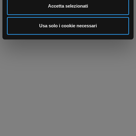
Utilizziamo i cookie per personalizzare contenuti ed
Accetta selezionati
annunci, per fornire funzionalità dei social media e per
analizzare il nostro traffico. Condividiamo inoltre
informazioni sul modo in cui utilizza il nostro sito con i
Usa solo i cookie necessari
nostri partner che si occupano di analisi dei dati web,
pubblicità e social media, i quali potrebbero combinarle
con altre informazioni che ha fornito loro o che hanno
raccolto dal suo utilizzo dei loro servizi.