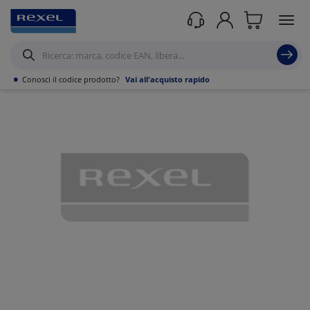
Prodotti /
Illuminazione
/
Illuminazione Tecnica
/
Apparecchi stagni
/
•
Conosci il codice prodotto?
Vai all'acquisto rapido