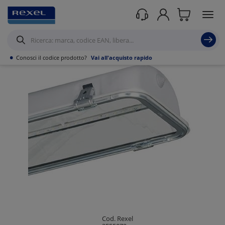
Prodotti /
Illuminazione
/
Illuminazione Tecnica
/
Panel led
/
•
Conosci il codice prodotto?
Vai all'acquisto rapido
Cod. Rexel