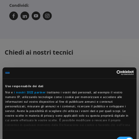
Condividi:
Chiedi ai nostri tecnici
Uso responsabile dei dati
Noi e
i nostri 1022 partner
trattiamo i vostri dati personali, ad esempio il vostro
numero IP, utilizzando tecnologie come i cookie per memorizzare e accedere alle
informazioni sul vostro dispositivo al fine di pubblicare annunci e contenuti
Contattaci
Fissa una consulenza
personalizzati, misurare gli annunci e i contenuti, ricercare il pubblico e sviluppare i
servizi. Avete la possibilità di scegliere chi utilizza i vostri dati e per quali scopi. Le
Parla con il customer care dedicato
Ti affiancheremo passo dopo passo
vostre scelte in materia di privacy sono applicabili solo su questa proprietà digitale in
×
cui avete effettuato le vostre scelte. È possibile modificare o revocare il proprio
consenso in qualsiasi momento dalla Dichiarazione sui cookie o facendo clic sull'icona
di attivazione della privacy.
Selezione