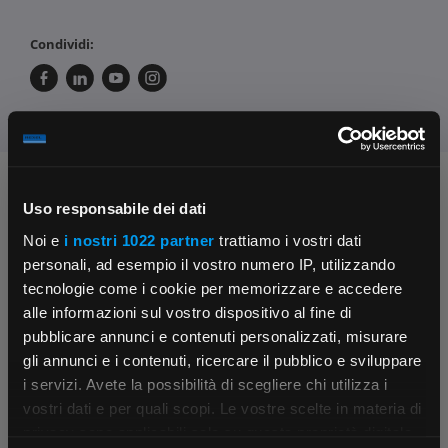
Condividi:
Chiedi ai nostri tecnici
Uso responsabile dei dati
Noi e
i nostri 1022 partner
trattiamo i vostri dati
personali, ad esempio il vostro numero IP, utilizzando
tecnologie come i cookie per memorizzare e accedere
alle informazioni sul vostro dispositivo al fine di
pubblicare annunci e contenuti personalizzati, misurare
gli annunci e i contenuti, ricercare il pubblico e sviluppare
Contattaci
Fissa una consulenza
i servizi. Avete la possibilità di scegliere chi utilizza i
Parla con il customer care dedicato
Ti affiancheremo passo dopo passo
×
vostri dati e per quali scopi. Le vostre scelte in materia di
privacy sono applicabili solo su questa proprietà digitale