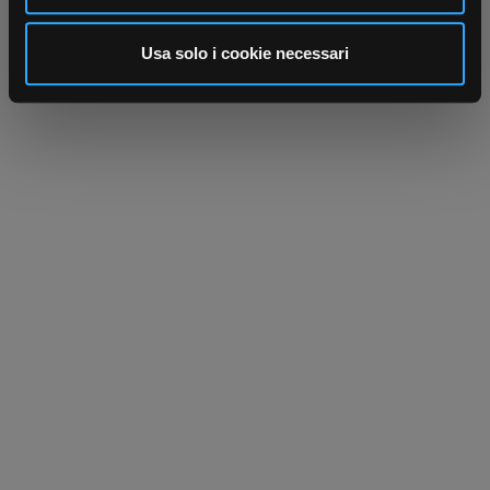
analizzare il nostro traffico. Condividiamo inoltre
informazioni sul modo in cui utilizza il nostro sito con i
Usa solo i cookie necessari
nostri partner che si occupano di analisi dei dati web,
pubblicità e social media, i quali potrebbero combinarle
con altre informazioni che ha fornito loro o che hanno
raccolto dal suo utilizzo dei loro servizi.