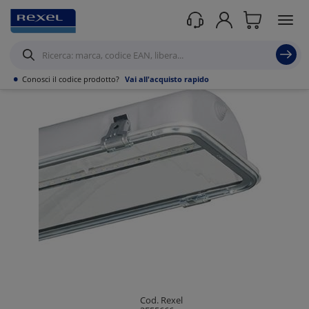
Prodotti /
Illuminazione
/
Illuminazione Tecnica
/
Panel led
/
•
Conosci il codice prodotto?
Vai all'acquisto rapido
Cod. Rexel