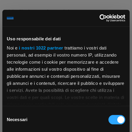
Chiedi ai nostri tecnici
Uso responsabile dei dati
Noi e
i nostri 1022 partner
trattiamo i vostri dati
personali, ad esempio il vostro numero IP, utilizzando
tecnologie come i cookie per memorizzare e accedere
Contattaci
Fissa una consulenza
alle informazioni sul vostro dispositivo al fine di
Parla con il customer care dedicato
Ti affiancheremo passo dopo passo
pubblicare annunci e contenuti personalizzati, misurare
gli annunci e i contenuti, ricercare il pubblico e sviluppare
i servizi. Avete la possibilità di scegliere chi utilizza i
×
vostri dati e per quali scopi. Le vostre scelte in materia di
privacy sono applicabili solo su questa proprietà digitale
in cui avete effettuato le vostre scelte. È possibile
Selezione
App Rexel Italia
modificare o revocare il proprio consenso in qualsiasi
Necessari
del
momento dalla Dichiarazione sui cookie o facendo clic
consenso