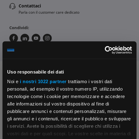
Contattaci
Parla con il customer care dedicato
Condividi:
Uso responsabile dei dati
Chiedi ai nostri tecnici
Noi e
i nostri 1022 partner
trattiamo i vostri dati
personali, ad esempio il vostro numero IP, utilizzando
tecnologie come i cookie per memorizzare e accedere
alle informazioni sul vostro dispositivo al fine di
pubblicare annunci e contenuti personalizzati, misurare
gli annunci e i contenuti, ricercare il pubblico e sviluppare
i servizi. Avete la possibilità di scegliere chi utilizza i
Contattaci
Fissa una consulenza
×
vostri dati e per quali scopi. Le vostre scelte in materia di
Parla con il customer care dedicato
Ti affiancheremo passo dopo passo