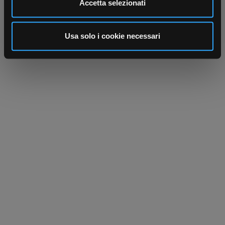
Accetta selezionati
annunci, per fornire funzionalità dei social media e per
analizzare il nostro traffico. Condividiamo inoltre
informazioni sul modo in cui utilizza il nostro sito con i
Usa solo i cookie necessari
nostri partner che si occupano di analisi dei dati web,
pubblicità e social media, i quali potrebbero combinarle
con altre informazioni che ha fornito loro o che hanno
raccolto dal suo utilizzo dei loro servizi.