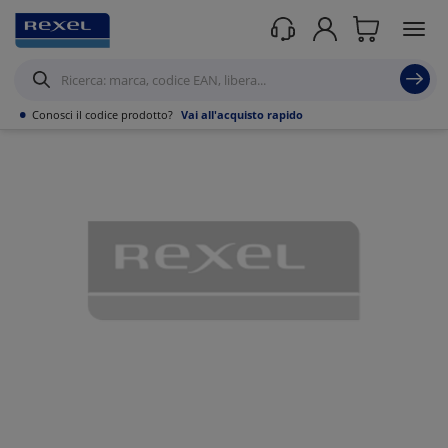
Prodotti /
Illuminazione
/
Illuminazione Tecnica
/
Panel led
/
•
Conosci il codice prodotto?
Vai all'acquisto rapido