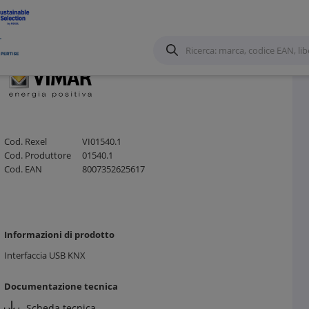
mation (KNX)
/
Cod. Rexel
VI01540.1
Cod. Produttore
01540.1
Cod. EAN
8007352625617
Informazioni di prodotto
Interfaccia USB KNX
Documentazione tecnica
Scheda tecnica