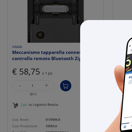
VIMAR
VIMAR
Meccanismo tapparella connesso IoT
Meccan
controllo remoto Bluetooth Zig...
contro
€ 58,75
€ 5
x 1 pz.
-
-
+
(pz.)
2 pz.
su Logistico Brescia
33 p
Cod. Rexel:
VI19594.0
Cod. Rexe
Cod. Produttore:
19594.0
Cod. Prod