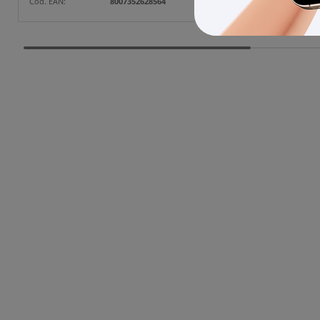
Cod. EAN:
8007352628564
Cod. EAN