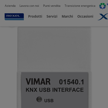
Azienda
Lavora con noi
Punti vendita
Transizione energetica
Prodotti /
Datacom
/
Soluzioni domotiche & Building automation
/
Building Auto
Prodotti
Servizi
Marchi
Occasioni