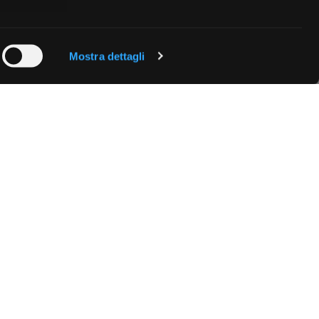
 qualche
Mostra dettagli
che specifiche
a
sezione
e sui cookie.
cial media e
nostro sito
i potrebbero
ei loro
Fissa una consulenza
Ti affiancheremo passo dopo passo