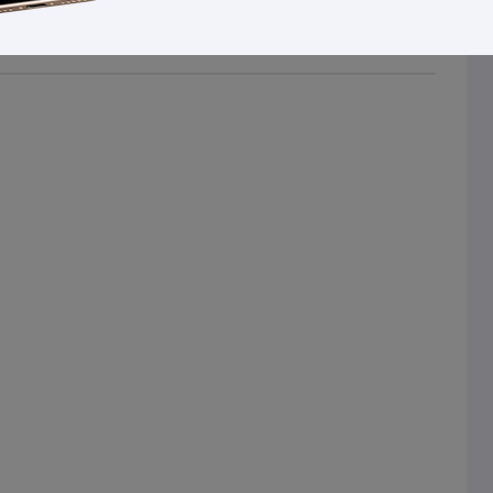
:
8007352628540
Cod. EAN:
8007