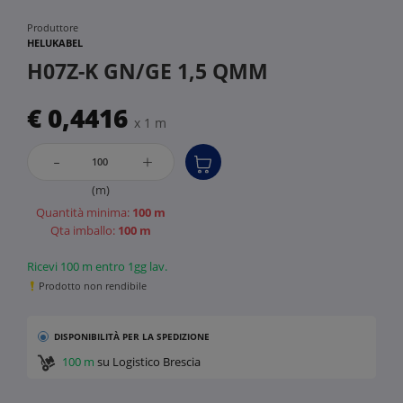
Produttore
HELUKABEL
H07Z-K GN/GE 1,5 QMM
€ 0,4416
x 1 m
-
+
(m)
Quantità minima:
100 m
Qta imballo:
100 m
Ricevi 100 m entro 1gg lav.
Prodotto non rendibile
DISPONIBILITÀ
PER LA SPEDIZIONE
100 m
su Logistico Brescia