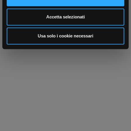
dalla Dichiarazione sui cookie.
Utilizziamo i cookie per personalizzare contenuti ed
Accetta selezionati
annunci, per fornire funzionalità dei social media e per
analizzare il nostro traffico. Condividiamo inoltre
informazioni sul modo in cui utilizza il nostro sito con i
Usa solo i cookie necessari
nostri partner che si occupano di analisi dei dati web,
pubblicità e social media, i quali potrebbero combinarle
con altre informazioni che ha fornito loro o che hanno
raccolto dal suo utilizzo dei loro servizi.