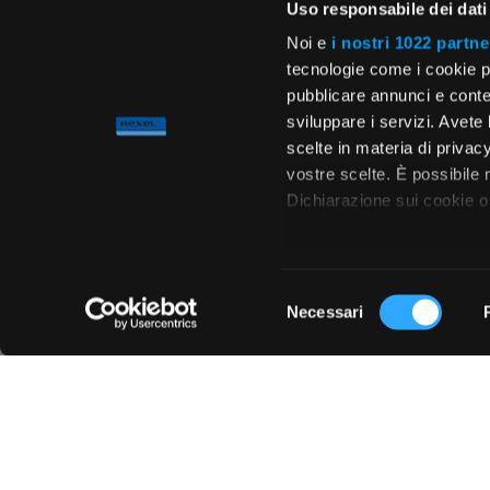
Uso responsabile dei dati
Noi e
i nostri 1022 partne
tecnologie come i cookie p
pubblicare annunci e conten
sviluppare i servizi. Avete l
scelte in materia di privacy
vostre scelte. È possibile
Dichiarazione sui cookie o 
Con il tuo consenso, vor
raccogliere informa
Selezione
metro,
Necessari
del
Chiedi ai nostri tecnici
Identificare il tuo 
consenso
(impronte digitali).
Approfondisci come vengono
dettagli
. Puoi modificare o
Utilizziamo i cookie per pe