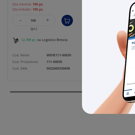
Qta minima:
100 pz.
Qta mini
Qta imballo:
100 pz.
Qta imba
-
-
+
(pz.)
12.398 pz.
su Logistico Brescia
800 
Cod. Rexel:
MEHE111-00830
Cod. Rexe
Cod. Produttore:
111-00830
Cod. Prod
Cod. EAN:
5022660330698
Cod. EAN