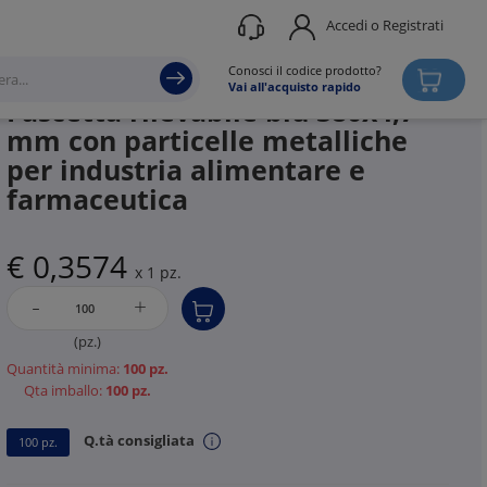
Accedi o Registrati
Produttore
HELLERMANN TYTON
Conosci il codice prodotto?
Vai all'acquisto rapido
Fascetta rilevabile blu 380x4,7
mm con particelle metalliche
per industria alimentare e
farmaceutica
€ 0,3574
x 1 pz.
-
+
(pz.)
Quantità minima:
100 pz.
Qta imballo:
100 pz.
Q.tà consigliata
100 pz.