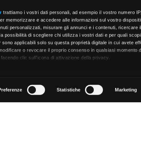
r
trattiamo i vostri dati personali, ad esempio il vostro numero IP
er memorizzare e accedere alle informazioni sul vostro dispositiv
uti personalizzati, misurare gli annunci e i contenuti, ricercare i
a possibilità di scegliere chi utilizza i vostri dati e per quali scop
 sono applicabili solo su questa proprietà digitale in cui avete eff
 modificare o revocare il proprio consenso in qualsiasi momento d
facendo clic sull'icona di attivazione della privacy.
remmo anche:
zioni sulla tua posizione geografica, con un'approssimazione di
Preferenze
Statistiche
Marketing
dispositivo, scansionandolo attivamente alla ricerca di caratteristi
 elaborati i tuoi dati personali e imposta le tue preferenze nell
 ritirare il tuo consenso in qualsiasi momento dalla Dichiarazion
rsonalizzare contenuti ed annunci, per fornire funzionalità dei so