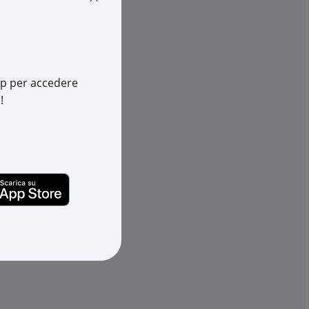
Qta minima:
100 pz.
Qta imballo:
100 pz.
-
+
(pz.)
app per accedere
o Brescia
16.200 pz.
su Logistico Brescia
!
111-00829
Cod. Rexel:
MEHE111-01225
00829
Cod. Produttore:
111-01225
660330681
Cod. EAN:
5022660338946