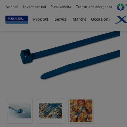
Azienda
Lavora con noi
Punti vendita
Transizione energetica
Prodotti /
Automazione industriale
/
Accessori di Cablaggio e Siglatura
/
Fascette i
Prodotti
Servizi
Marchi
Occasioni