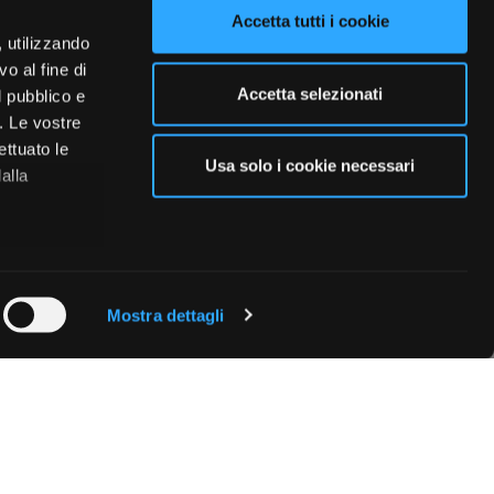
Accetta tutti i cookie
, utilizzando
o al fine di
Accetta selezionati
l pubblico e
i. Le vostre
ettuato le
Usa solo i cookie necessari
alla
 qualche
Mostra dettagli
che specifiche
a
sezione
e sui cookie.
cial media e