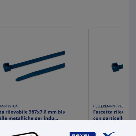
ANN TYTON
HELLERMANN TYTON
ta rilevabile 387x7,6 mm blu
Fascetta rilevabil
elle metalliche per indu...
con particelle meta
,5522
€ 0,2058
x 1 pz.
x 1 