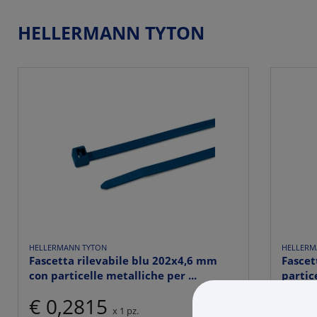
HELLERMANN TYTON
HELLERMANN TYTON
HELLERM
Fascetta rilevabile blu 202x4,6 mm
Fascet
con particelle metalliche per ...
partic
€ 0,2815
€ 0
x 1 pz.