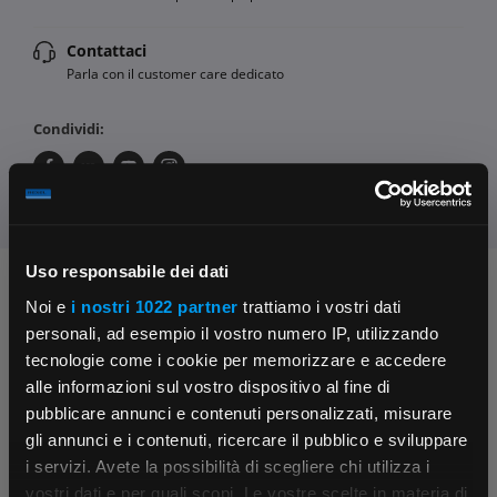
Contattaci
Parla con il customer care dedicato
Condividi:
Uso responsabile dei dati
Chiedi ai nostri tecnici
Noi e
i nostri 1022 partner
trattiamo i vostri dati
personali, ad esempio il vostro numero IP, utilizzando
tecnologie come i cookie per memorizzare e accedere
alle informazioni sul vostro dispositivo al fine di
pubblicare annunci e contenuti personalizzati, misurare
gli annunci e i contenuti, ricercare il pubblico e sviluppare
i servizi. Avete la possibilità di scegliere chi utilizza i
×
Contattaci
Fissa una consulenza
vostri dati e per quali scopi. Le vostre scelte in materia di