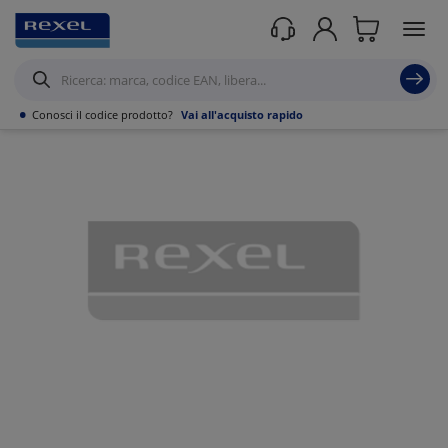
Prodotti /
Illuminazione
/
Illuminazione Tecnica
/
Apparecchi stagni
/
•
Conosci il codice prodotto?
Vai all'acquisto rapido