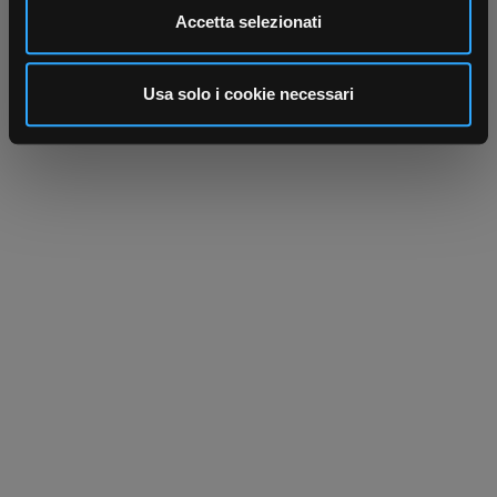
Utilizziamo i cookie per personalizzare contenuti ed
Accetta selezionati
annunci, per fornire funzionalità dei social media e per
analizzare il nostro traffico. Condividiamo inoltre
informazioni sul modo in cui utilizza il nostro sito con i
Usa solo i cookie necessari
nostri partner che si occupano di analisi dei dati web,
pubblicità e social media, i quali potrebbero combinarle
con altre informazioni che ha fornito loro o che hanno
raccolto dal suo utilizzo dei loro servizi.