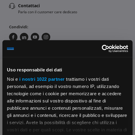
Contattaci
Parla con il customer care dedicato
Condividi:
Uso responsabile dei dati
Chiedi ai nostri tecnici
Noi e
i nostri 1022 partner
trattiamo i vostri dati
personali, ad esempio il vostro numero IP, utilizzando
tecnologie come i cookie per memorizzare e accedere
alle informazioni sul vostro dispositivo al fine di
pubblicare annunci e contenuti personalizzati, misurare
gli annunci e i contenuti, ricercare il pubblico e sviluppare
i servizi. Avete la possibilità di scegliere chi utilizza i
Contattaci
Fissa una consulenza
×
vostri dati e per quali scopi. Le vostre scelte in materia di
Parla con il customer care dedicato
Ti affiancheremo passo dopo passo