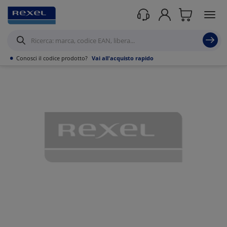
Prodotti /
Illuminazione
/
Illuminazione Tecnica
/
Apparecchi stagni
/
•
Conosci il codice prodotto?
Vai all'acquisto rapido