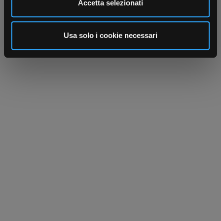
Accetta selezionati
annunci, per fornire funzionalità dei social media e per
analizzare il nostro traffico. Condividiamo inoltre
informazioni sul modo in cui utilizza il nostro sito con i
Usa solo i cookie necessari
nostri partner che si occupano di analisi dei dati web,
pubblicità e social media, i quali potrebbero combinarle
con altre informazioni che ha fornito loro o che hanno
raccolto dal suo utilizzo dei loro servizi.