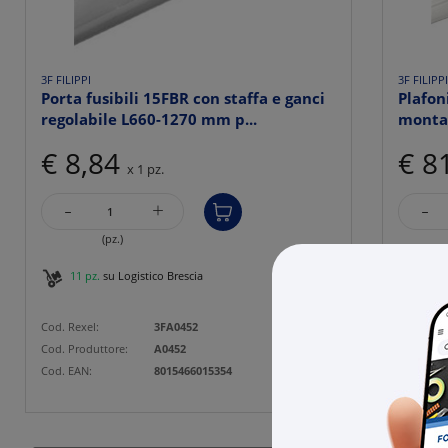
3F FILIPPI
3F FILIPP
Porta fusibili 15FBR con staffa e ganci
Plafo
regolabile L660-1270 mm p...
montag
€ 8,84
€ 8
x 1 pz.
-
-
+
(pz.)
11 pz.
su Logistico Brescia
22 p
Cod. Rexel:
3FA0452
Cod. Rexe
Cod. Produttore:
A0452
Cod. Prod
Cod. EAN:
8015466015354
Cod. EAN