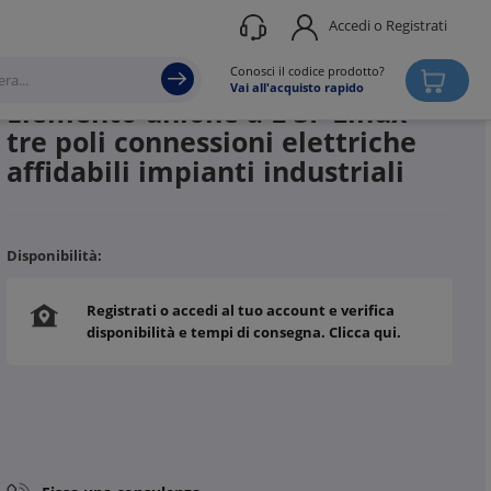
Accedi o Registrati
Produttore
3F FILIPPI
Conosci il codice prodotto?
Vai all'acquisto rapido
Elemento unione a L 3F Linux
tre poli connessioni elettriche
affidabili impianti industriali
Disponibilità:
Registrati o accedi al tuo account e verifica
disponibilità e tempi di consegna. Clicca qui.