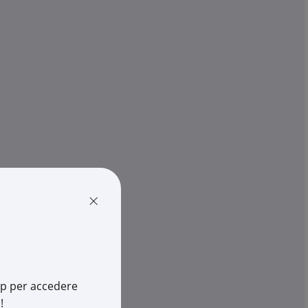
3F FILIPPI
 Linda 2x30W luce
Plafoniera LED 3F Linda 2x24W
ggio parete ...
illuminazione efficiente ambi..
€ 92,36
pz.
x 1 pz.
-
+
(pz.)
rescia
4 pz.
su Logistico Brescia
×
616
Cod. Rexel:
3F58594
6
Cod. Produttore:
58594
466122625
Cod. EAN:
8015466122588
app per accedere
!