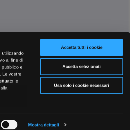
Accetta tutti i cookie
, utilizzando
o al fine di
Accetta selezionati
l pubblico e
i. Le vostre
ettuato le
Usa solo i cookie necessari
alla
 qualche
Mostra dettagli