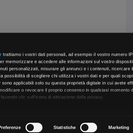
r
trattiamo i vostri dati personali, ad esempio il vostro numero IP
er memorizzare e accedere alle informazioni sul vostro dispositiv
uti personalizzati, misurare gli annunci e i contenuti, ricercare i
a possibilità di scegliere chi utilizza i vostri dati e per quali scop
 sono applicabili solo su questa proprietà digitale in cui avete eff
 modificare o revocare il proprio consenso in qualsiasi momento d
facendo clic sull'icona di attivazione della privacy.
remmo anche:
zioni sulla tua posizione geografica, con un'approssimazione di
Preferenze
Statistiche
Marketing