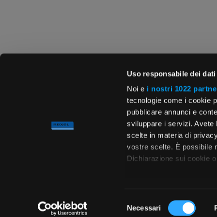
Uso responsabile dei dati
Noi e
i nostri 1022 partne
tecnologie come i cookie p
pubblicare annunci e conten
sviluppare i servizi. Avete l
scelte in materia di privacy
vostre scelte. È possibile
Dichiarazione sui cookie o 
Con il tuo consenso, vor
raccogliere informa
Selezione
metro,
Necessari
del