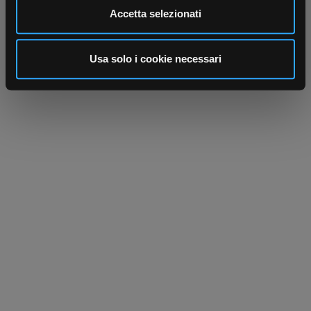
Utilizziamo i cookie per personalizzare contenuti ed
Accetta selezionati
annunci, per fornire funzionalità dei social media e per
analizzare il nostro traffico. Condividiamo inoltre
informazioni sul modo in cui utilizza il nostro sito con i
Usa solo i cookie necessari
nostri partner che si occupano di analisi dei dati web,
pubblicità e social media, i quali potrebbero combinarle
con altre informazioni che ha fornito loro o che hanno
raccolto dal suo utilizzo dei loro servizi.