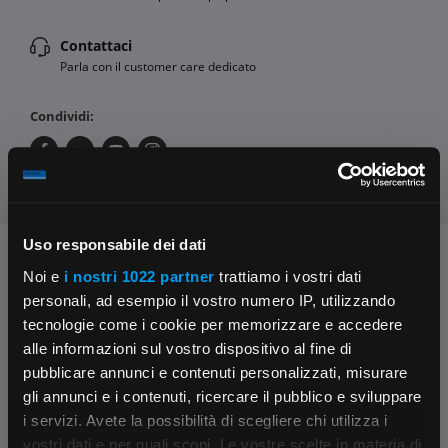
Contattaci
Parla con il customer care dedicato
Condividi:
Uso responsabile dei dati
Chiedi ai nostri tecnici
Noi e
i nostri 1022 partner
trattiamo i vostri dati
personali, ad esempio il vostro numero IP, utilizzando
tecnologie come i cookie per memorizzare e accedere
alle informazioni sul vostro dispositivo al fine di
pubblicare annunci e contenuti personalizzati, misurare
gli annunci e i contenuti, ricercare il pubblico e sviluppare
i servizi. Avete la possibilità di scegliere chi utilizza i
×
Contattaci
Fissa una consulenza
vostri dati e per quali scopi. Le vostre scelte in materia di