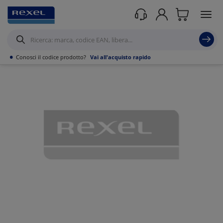
Prodotti /
Illuminazione
/
Illuminazione Tecnica
/
Apparecchi stagni
/
•
Conosci il codice prodotto?
Vai all'acquisto rapido