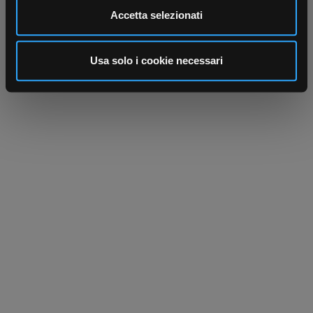
Utilizziamo i cookie per personalizzare contenuti ed
Accetta selezionati
annunci, per fornire funzionalità dei social media e per
analizzare il nostro traffico. Condividiamo inoltre
informazioni sul modo in cui utilizza il nostro sito con i
Usa solo i cookie necessari
nostri partner che si occupano di analisi dei dati web,
pubblicità e social media, i quali potrebbero combinarle
con altre informazioni che ha fornito loro o che hanno
raccolto dal suo utilizzo dei loro servizi.