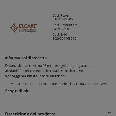
Cod. Rexel
EA041572800
Cod. Produttore
041572800
Cod. EAN
8029564468516
Informazioni di prodotto
Distanziale esaustivo da 25 mm, progettato per garantire
affidabilità e precisione nelle installazioni elettriche.
Vantaggi per l'installatore elettrico:
Facile e rapido da installare grazie alla vite da 7 mm e chiave
da 5 mm
Scopri di più
Montaggio preciso con filettatura M3 per fissaggio stabile
Materiali resistenti che assicurano durata nel tempo
Vantaggi per il cliente finale:
Descrizione del prodotto
Connessione sicura e stabile per impianti affidabili