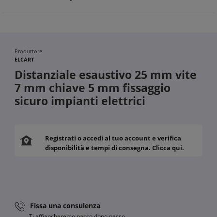
Riduzione dei tempi di manutenzione grazie alla qualità
costante
Contributo a un sistema elettrico efficiente e duraturo
Produttore
ELCART
Distanziale esaustivo 25 mm vite
7 mm chiave 5 mm fissaggio
sicuro impianti elettrici
Registrati o accedi al tuo account e verifica
disponibilità e tempi di consegna. Clicca qui.
Fissa una consulenza
Ti affiancheremo passo dopo passo