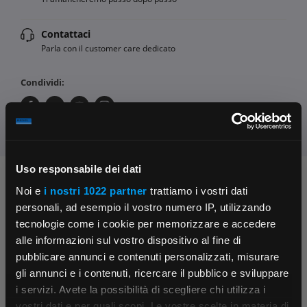
Contattaci
Parla con il customer care dedicato
Condividi:
Uso responsabile dei dati
Chiedi ai nostri tecnici
Noi e
i nostri 1022 partner
trattiamo i vostri dati
personali, ad esempio il vostro numero IP, utilizzando
tecnologie come i cookie per memorizzare e accedere
alle informazioni sul vostro dispositivo al fine di
pubblicare annunci e contenuti personalizzati, misurare
gli annunci e i contenuti, ricercare il pubblico e sviluppare
i servizi. Avete la possibilità di scegliere chi utilizza i
Contattaci
Fissa una consulenza
vostri dati e per quali scopi. Le vostre scelte in materia di