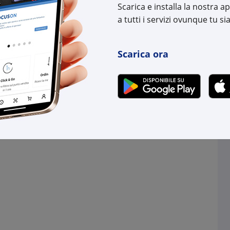
Cod. EAN:
8033
Scarica e installa la nostra 
a tutti i servizi ovunque tu sia
Scarica ora