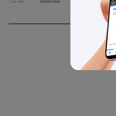
Cod. EAN:
8033648173654