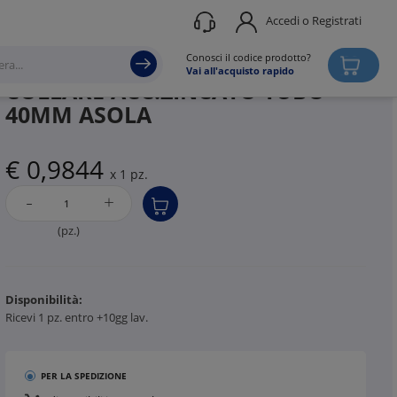
Accedi o Registrati
Produttore
DKC
Conosci il codice prodotto?
Vai all'acquisto rapido
COLLARE ACC.ZINCATO TUBO
40MM ASOLA
€ 0,9844
x 1 pz.
-
+
(pz.)
Disponibilità:
Ricevi 1 pz. entro +10gg lav.
PER LA SPEDIZIONE