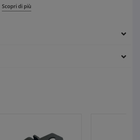
Riduzione significativa dei tempi di installazione
Scopri di più
Base con asola per fissaggio semplice e preciso
Vantaggi per il cliente finale:
Installazione robusta e duratura grazie all’acciaio zincato
Assenza di bave per maggiore sicurezza
Marcatura chiara del diametro per facile identificazione