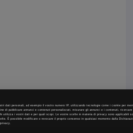
stri dati personali, ad esempio il vostro numero IP, utilizzando tecnologie come i cookie per m
fine di pubblicare annunci e contenuti personalizzati, misurare gli annunci e i contenuti, ricercare
 chi utilizza i vostri dati e per quali scopi. Le vostre scelte in materia di privacy sono applicabili 
scelte. È possibile modificare o revocare il proprio consenso in qualsiasi momento dalla Dichiaraz
 privacy.