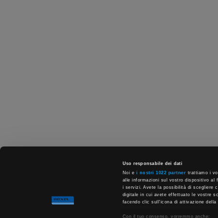
Uso responsabile dei dati
Noi e
i nostri 1022 partner
trattiamo i vo
alle informazioni sul vostro dispositivo al 
i servizi. Avete la possibilità di scegliere
digitale in cui avete effettuato le vostre 
facendo clic sull'icona di attivazione della
Con il tuo consenso, vorremmo anche: