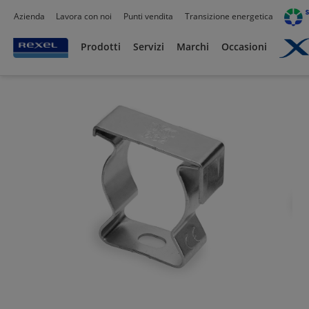
Azienda
Lavora con noi
Punti vendita
Transizione energetica
Prodotti /
Canalizzazioni
/
Tubo PVC,Metallo,Guaine e Accessori
/
Tubi Metallici e 
Prodotti
Servizi
Marchi
Occasioni