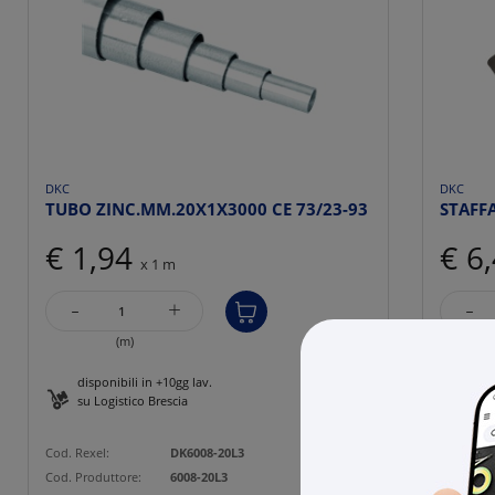
DKC
DKC
TUBO ZINC.MM.20X1X3000 CE 73/23-93
STAFF
€ 1,94
€ 6
x 1 m
-
-
+
(m)
disponibili in +10gg lav.
27 p
su Logistico Brescia
Cod. Rexe
Cod. Rexel:
DK6008-20L3
Cod. Prod
Cod. Produttore:
6008-20L3
Cod. EAN