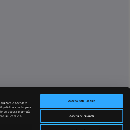
Accetta tutti i cookie
emorizzare e accedere
 il pubblico e sviluppare
solo su questa proprietà
Accetta selezionati
ione sui cookie o