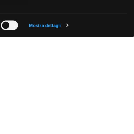
 qualche
Mostra dettagli
che specifiche
a
sezione
e sui cookie.
cial media e
nostro sito
i potrebbero
ei loro
Fissa una consulenza
Ti affiancheremo passo dopo passo