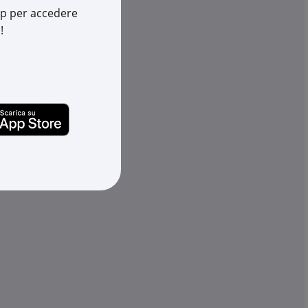
Cod. EAN:
8033603438842
app per accedere
!