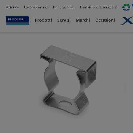
Azienda
Lavora con noi
Punti vendita
Transizione energetica
Prodotti /
Canalizzazioni
/
Tubo PVC,Metallo,Guaine e Accessori
/
Tubi Metallici e 
Prodotti
Servizi
Marchi
Occasioni