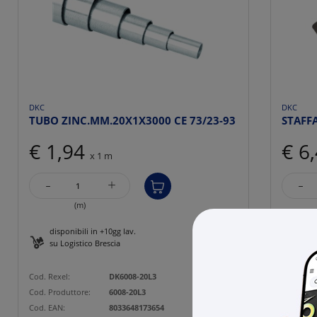
DKC
DKC
TUBO ZINC.MM.20X1X3000 CE 73/23-93
STAFF
€ 1,94
€ 6
x 1 m
-
-
+
(m)
disponibili in +10gg lav.
27 p
su Logistico Brescia
Cod. Rexe
Cod. Rexel:
DK6008-20L3
Cod. Prod
Cod. Produttore:
6008-20L3
Cod. EAN
Cod. EAN:
8033648173654