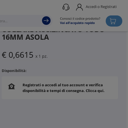
Accedi o Registrati
Produttore
DKC
Conosci il codice prodotto?
Vai all'acquisto rapido
COLLARE ACC.ZINCATO TUBO
16MM ASOLA
€ 0,6615
x 1 pz.
Disponibilità:
Registrati o accedi al tuo account e verifica
disponibilità e tempi di consegna. Clicca qui.