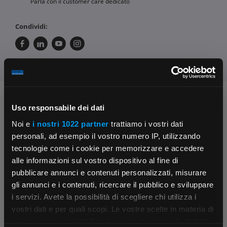
Parla con il customer care dedicato
Condividi:
Chiedi ai nostri tecnici
Uso responsabile dei dati
Noi e
i nostri 1022 partner
trattiamo i vostri dati
personali, ad esempio il vostro numero IP, utilizzando
tecnologie come i cookie per memorizzare e accedere
alle informazioni sul vostro dispositivo al fine di
pubblicare annunci e contenuti personalizzati, misurare
gli annunci e i contenuti, ricercare il pubblico e sviluppare
Contattaci
Fissa una consulenza
i servizi. Avete la possibilità di scegliere chi utilizza i
Parla con il customer care dedicato
Ti affiancheremo passo dopo passo
×
vostri dati e per quali scopi. Le vostre scelte in materia di
privacy sono applicabili solo su questa proprietà digitale