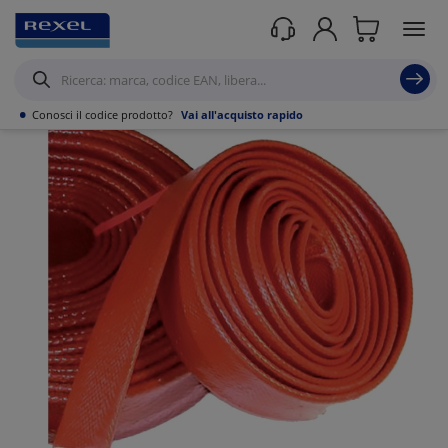
Prodotti /
Canalizzazioni
/
Tubo PVC,Metallo,Guaine e Accessori
/
Guaine
Flessibile Calza in metallo
/
•
Conosci il codice prodotto?
Vai all'acquisto rapido