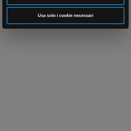
annunci, per fornire funzionalità dei social media e per
analizzare il nostro traffico. Condividiamo inoltre
informazioni sul modo in cui utilizza il nostro sito con i
Usa solo i cookie necessari
nostri partner che si occupano di analisi dei dati web,
pubblicità e social media, i quali potrebbero combinarle
con altre informazioni che ha fornito loro o che hanno
raccolto dal suo utilizzo dei loro servizi.