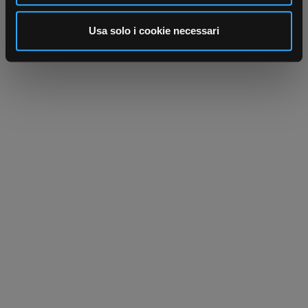
analizzare il nostro traffico. Condividiamo inoltre
informazioni sul modo in cui utilizza il nostro sito con i
Usa solo i cookie necessari
nostri partner che si occupano di analisi dei dati web,
pubblicità e social media, i quali potrebbero combinarle
con altre informazioni che ha fornito loro o che hanno
raccolto dal suo utilizzo dei loro servizi.