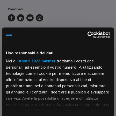
Condividi:
Chiedi ai nostri tecnici
Uso responsabile dei dati
Noi e
i nostri 1022 partner
trattiamo i vostri dati
personali, ad esempio il vostro numero IP, utilizzando
tecnologie come i cookie per memorizzare e accedere
alle informazioni sul vostro dispositivo al fine di
pubblicare annunci e contenuti personalizzati, misurare
gli annunci e i contenuti, ricercare il pubblico e sviluppare
Contattaci
Fissa una consulenza
i servizi. Avete la possibilità di scegliere chi utilizza i
Parla con il customer care dedicato
Ti affiancheremo passo dopo passo
×
vostri dati e per quali scopi. Le vostre scelte in materia di
privacy sono applicabili solo su questa proprietà digitale