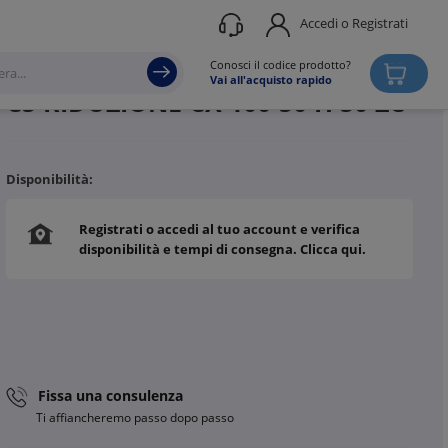
Accedi o Registrati
Produttore
DKC
Conosci il codice prodotto?
Vai all'acquisto rapido
C5 RIDUZIONE CX 100-50 H 50 ZC
Disponibilità:
Registrati o accedi al tuo account e verifica
disponibilità e tempi di consegna. Clicca qui.
Fissa una consulenza
Ti affiancheremo passo dopo passo