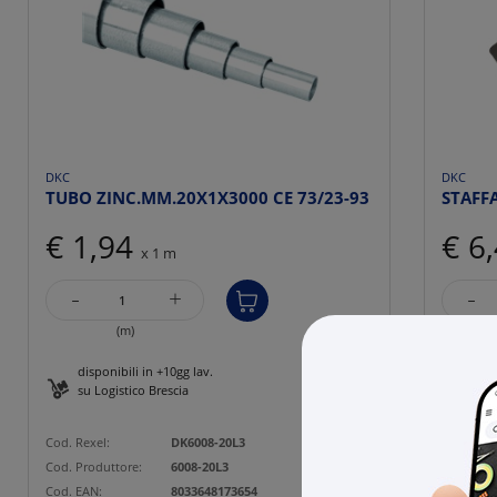
DKC
DKC
TUBO ZINC.MM.20X1X3000 CE 73/23-93
STAFF
€ 1,94
€ 6
x 1 m
-
-
+
(m)
disponibili in +10gg lav.
27 p
su Logistico Brescia
Cod. Rexe
Cod. Rexel:
DK6008-20L3
Cod. Prod
Cod. Produttore:
6008-20L3
Cod. EAN
Cod. EAN:
8033648173654