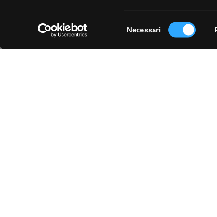
Con il tuo consenso, vor
raccogliere informa
Selezione
metro,
Necessari
del
Chiedi ai nostri tecnici
Identificare il tuo 
consenso
(impronte digitali).
Approfondisci come vengono
dettagli
. Puoi modificare o
Utilizziamo i cookie per pe
per analizzare il nostro tra
con i nostri partner che si
combinarle con altre inform
servizi.
Contattaci
Parla con il customer care dedicato