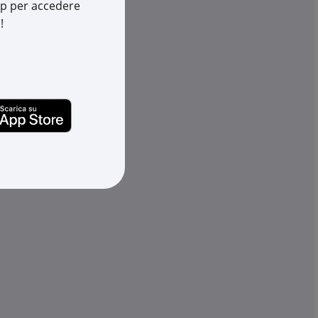
app per accedere
Cod. EAN:
8033603438842
!