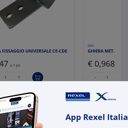
DKC
A FISSAGGIO UNIVERSALE CE-CDE
GHIERA MET. M32X
,47
€ 0,9686
x 1 pz.
x 1 
-
+
+
(pz.)
(pz.)
z.
su Logistico Brescia
disponibili in +10gg l
su Logistico Brescia
l:
S3RZA62
App Rexel Italia
Cod. Rexel:
DK60
uttore:
RZA62
Cod. Produttore:
6006
:
8033603369696
Cod. EAN:
8033