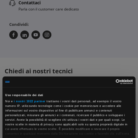
Contattaci
Parla con il customer care dedicato
Condividi:
Chiedi ai nostri tecnici
Uso responsabile dei dati
Noi e
i nostri 1022 partner
trattiamo i vostri dati personali, ad esempio il vostro
numero IP, utilizzando tecnologie come i cookie per memorizzare e accedere alle
informazioni sul vostro dispositivo al fine di pubblicare annunci e contenuti
personalizzati, misurare gli annunci e i contenuti, ricercare il pubblico e sviluppare i
servizi. Avete la possibilità di scegliere chi utilizza i vostri dati e per quali scopi. Le
Contattaci
Fissa una consulenza
vostre scelte in materia di privacy sono applicabili solo su questa proprietà digitale in
×
cui avete effettuato le vostre scelte. È possibile modificare o revocare il proprio
Parla con il customer care dedicato
Ti affiancheremo passo dopo passo
consenso in qualsiasi momento dalla Dichiarazione sui cookie o facendo clic sull'icona