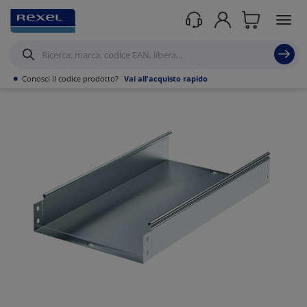
Prodotti /
Canalizzazioni
/
Canaline Passacavi Industriali in Metallo
/
Canale
forato in Lamiera
/
•
Conosci il codice prodotto?
Vai all'acquisto rapido