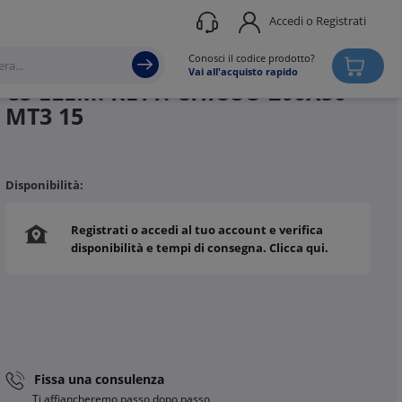
Accedi o Registrati
Produttore
DKC
Conosci il codice prodotto?
Vai all'acquisto rapido
C5 ELEM. RETT. CHIUSO 200X50
MT3 15
Disponibilità:
Registrati o accedi al tuo account e verifica
disponibilità e tempi di consegna. Clicca qui.
Fissa una consulenza
Ti affiancheremo passo dopo passo