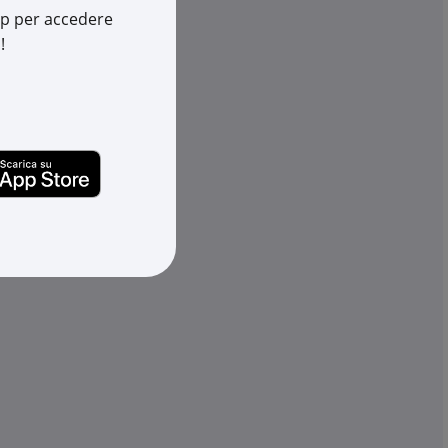
Cod. EAN:
8033603438842
app per accedere
!