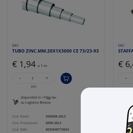
DKC
DKC
TUBO ZINC.MM.20X1X3000 CE 73/23-93
STAFF
€ 1,94
€ 6
x 1 m
-
-
+
(m)
disponibili in +10gg lav.
27 p
su Logistico Brescia
Cod. Rexe
Cod. Rexel:
DK6008-20L3
Cod. Prod
Cod. Produttore:
6008-20L3
Cod. EAN
Cod. EAN:
8033648173654