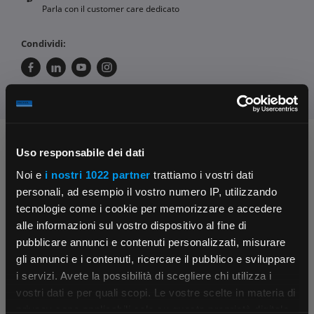
Parla con il customer care dedicato
Condividi:
Chiedi ai nostri tecnici
Uso responsabile dei dati
Noi e
i nostri 1022 partner
trattiamo i vostri dati
personali, ad esempio il vostro numero IP, utilizzando
tecnologie come i cookie per memorizzare e accedere
alle informazioni sul vostro dispositivo al fine di
pubblicare annunci e contenuti personalizzati, misurare
gli annunci e i contenuti, ricercare il pubblico e sviluppare
Contattaci
Fissa una consulenza
i servizi. Avete la possibilità di scegliere chi utilizza i
Parla con il customer care dedicato
Ti affiancheremo passo dopo passo
×
vostri dati e per quali scopi. Le vostre scelte in materia di
privacy sono applicabili solo su questa proprietà digitale