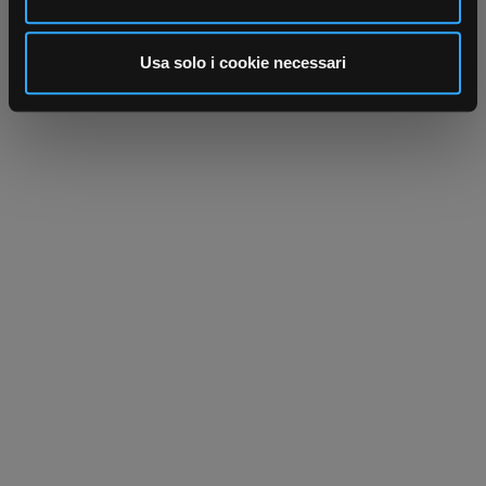
annunci, per fornire funzionalità dei social media e per
analizzare il nostro traffico. Condividiamo inoltre
informazioni sul modo in cui utilizza il nostro sito con i
Usa solo i cookie necessari
nostri partner che si occupano di analisi dei dati web,
pubblicità e social media, i quali potrebbero combinarle
con altre informazioni che ha fornito loro o che hanno
raccolto dal suo utilizzo dei loro servizi.