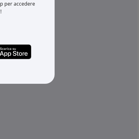
app per accedere
Cod. EAN:
8033603438842
!