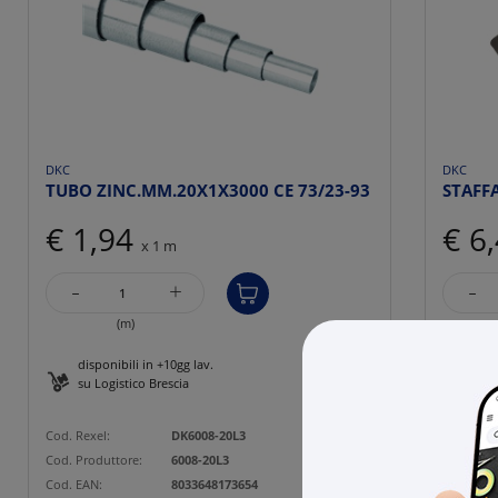
DKC
DKC
TUBO ZINC.MM.20X1X3000 CE 73/23-93
STAFF
€ 1,94
€ 6
x 1 m
-
-
+
(m)
disponibili in +10gg lav.
27 p
su Logistico Brescia
Cod. Rexe
Cod. Rexel:
DK6008-20L3
Cod. Prod
Cod. Produttore:
6008-20L3
Cod. EAN
Cod. EAN:
8033648173654