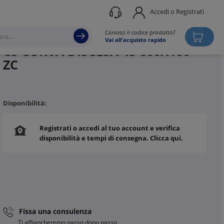
Accedi o Registrati
Produttore
DKC
Conosci il codice prodotto?
Vai all'acquisto rapido
C5 CURVA DISCESA 45 600X100
ZC
Disponibilità:
Registrati o accedi al tuo account e verifica
disponibilità e tempi di consegna. Clicca qui.
Fissa una consulenza
Ti affiancheremo passo dopo passo