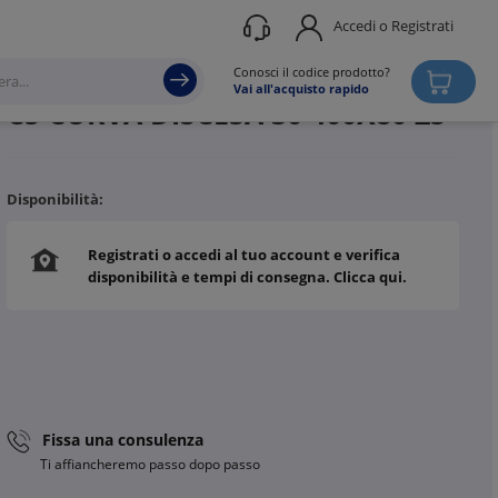
Accedi o Registrati
Produttore
DKC
Conosci il codice prodotto?
Vai all'acquisto rapido
C5 CURVA DISCESA 30 400X80 ZS
Disponibilità:
Registrati o accedi al tuo account e verifica
disponibilità e tempi di consegna. Clicca qui.
Fissa una consulenza
Ti affiancheremo passo dopo passo