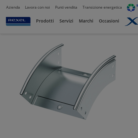
Azienda
Lavora con noi
Punti vendita
Transizione energetica
Prodotti /
Canalizzazioni
/
Canaline Passacavi Industriali in Metallo
/
Canale forat
Prodotti
Servizi
Marchi
Occasioni