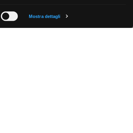
 qualche
Mostra dettagli
che specifiche
a
sezione
e sui cookie.
cial media e
nostro sito
i potrebbero
ei loro
Fissa una consulenza
Ti affiancheremo passo dopo passo