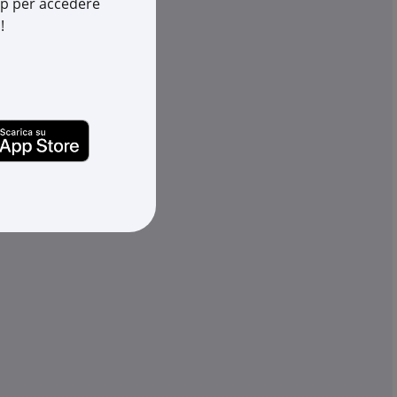
app per accedere
Cod. EAN:
8033603438842
!