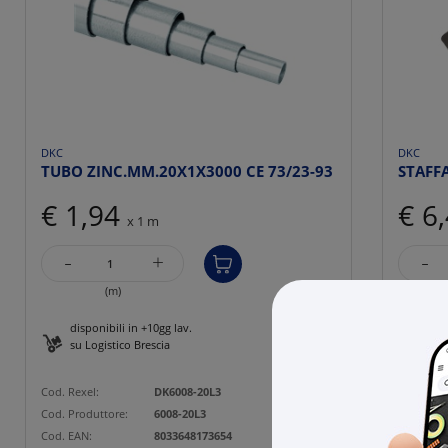
DKC
DKC
TUBO ZINC.MM.20X1X3000 CE 73/23-93
STAFF
€ 1,94
€ 6
x 1 m
-
-
+
(m)
disponibili in +10gg lav.
27 p
su Logistico Brescia
Cod. Rexe
Cod. Rexel:
DK6008-20L3
Cod. Prod
Cod. Produttore:
6008-20L3
Cod. EAN
Cod. EAN:
8033648173654