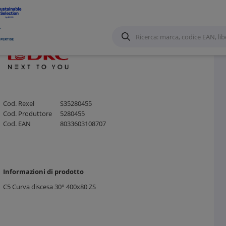
o in Lamiera
/
Cod. Rexel
S35280455
Cod. Produttore
5280455
Cod. EAN
8033603108707
Informazioni di prodotto
C5 Curva discesa 30° 400x80 ZS