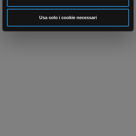
annunci, per fornire funzionalità dei social media e per
analizzare il nostro traffico. Condividiamo inoltre
informazioni sul modo in cui utilizza il nostro sito con i
Usa solo i cookie necessari
nostri partner che si occupano di analisi dei dati web,
pubblicità e social media, i quali potrebbero combinarle
con altre informazioni che ha fornito loro o che hanno
raccolto dal suo utilizzo dei loro servizi.