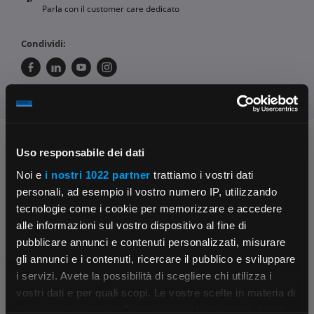
Parla con il customer care dedicato
Condividi:
Chiedi ai nostri tecnici
Uso responsabile dei dati
Noi e
i nostri 1022 partner
trattiamo i vostri dati
personali, ad esempio il vostro numero IP, utilizzando
tecnologie come i cookie per memorizzare e accedere
alle informazioni sul vostro dispositivo al fine di
pubblicare annunci e contenuti personalizzati, misurare
gli annunci e i contenuti, ricercare il pubblico e sviluppare
Contattaci
Fissa una consulenza
i servizi. Avete la possibilità di scegliere chi utilizza i
Parla con il customer care dedicato
Ti affiancheremo passo dopo passo
×
vostri dati e per quali scopi. Le vostre scelte in materia di
privacy sono applicabili solo su questa proprietà digitale