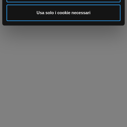
analizzare il nostro traffico. Condividiamo inoltre
informazioni sul modo in cui utilizza il nostro sito con i
Usa solo i cookie necessari
nostri partner che si occupano di analisi dei dati web,
pubblicità e social media, i quali potrebbero combinarle
con altre informazioni che ha fornito loro o che hanno
raccolto dal suo utilizzo dei loro servizi.