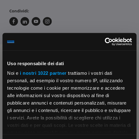
Condividi:
Chiedi ai nostri tecnici
Uso responsabile dei dati
Noi e
i nostri 1022 partner
trattiamo i vostri dati
personali, ad esempio il vostro numero IP, utilizzando
tecnologie come i cookie per memorizzare e accedere
alle informazioni sul vostro dispositivo al fine di
pubblicare annunci e contenuti personalizzati, misurare
gli annunci e i contenuti, ricercare il pubblico e sviluppare
Contattaci
Fissa una consulenza
i servizi. Avete la possibilità di scegliere chi utilizza i
Parla con il customer care dedicato
Ti affiancheremo passo dopo passo
×
vostri dati e per quali scopi. Le vostre scelte in materia di
privacy sono applicabili solo su questa proprietà digitale