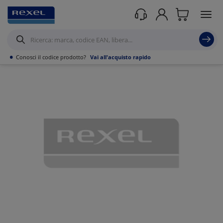
Prodotti /
Canalizzazioni
/
Canaline Passacavi Industriali in Metallo
/
Canale in
Filo Metallico ed accessori
/
•
Conosci il codice prodotto?
Vai all'acquisto rapido