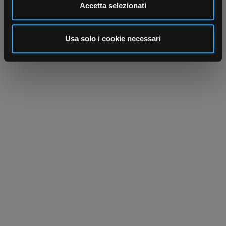
Utilizziamo i cookie per personalizzare contenuti ed
Accetta selezionati
annunci, per fornire funzionalità dei social media e per
analizzare il nostro traffico. Condividiamo inoltre
informazioni sul modo in cui utilizza il nostro sito con i
Usa solo i cookie necessari
nostri partner che si occupano di analisi dei dati web,
pubblicità e social media, i quali potrebbero combinarle
con altre informazioni che ha fornito loro o che hanno
raccolto dal suo utilizzo dei loro servizi.