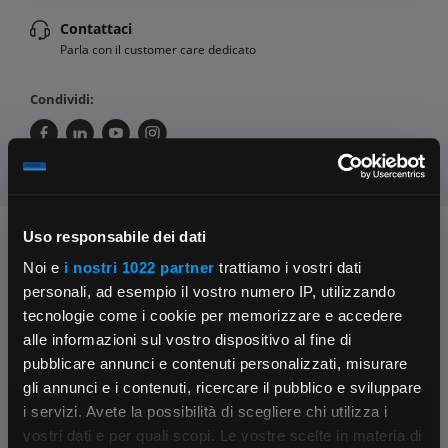
Contattaci
Parla con il customer care dedicato
Condividi:
Uso responsabile dei dati
Chiedi ai nostri tecnici
Noi e
i nostri 1022 partner
trattiamo i vostri dati
personali, ad esempio il vostro numero IP, utilizzando
tecnologie come i cookie per memorizzare e accedere
alle informazioni sul vostro dispositivo al fine di
pubblicare annunci e contenuti personalizzati, misurare
gli annunci e i contenuti, ricercare il pubblico e sviluppare
i servizi. Avete la possibilità di scegliere chi utilizza i
Contattaci
Fissa una consulenza
×
vostri dati e per quali scopi. Le vostre scelte in materia di
Parla con il customer care dedicato
Ti affiancheremo passo dopo passo