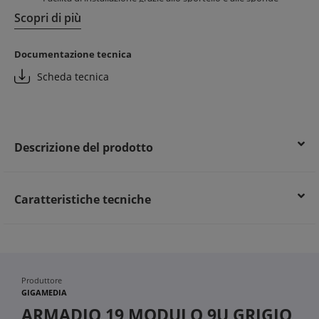
amovibili
Scopri di più
Accesso agevolato per operazioni rapide e sicure
Design modulare per adattarsi a diverse esigenze
Documentazione tecnica
Vantaggi per il cliente finale:
Scheda tecnica
Ottimizzazione dello spazio con dimensioni compatte
(500mm)
Affidabilità e protezione dei componenti di rete
Possibile risparmio energetico grazie a un'organizzazione
efficiente dei cablaggi
Descrizione del prodotto
Caratteristiche tecniche
Produttore
GIGAMEDIA
ARMADIO 19 MODULO 9U GRIGIO