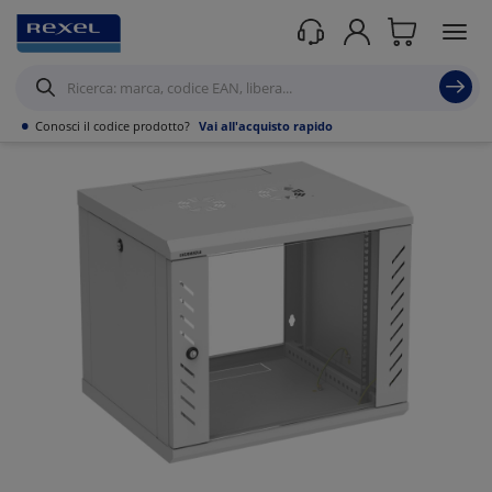
Prodotti /
Datacom
/
Armadi e cassette rack
/
Lan rack 19" a pavimento e parete
/
•
Conosci il codice prodotto?
Vai all'acquisto rapido