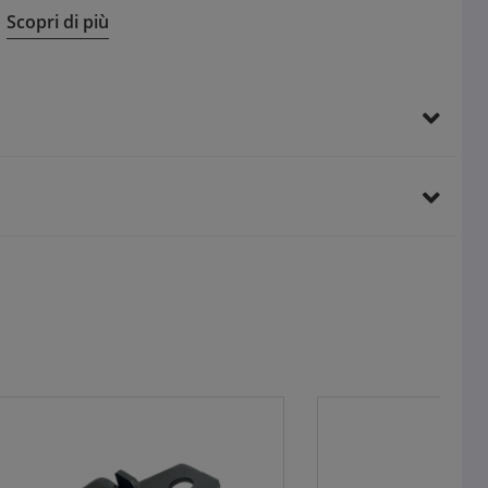
ergonomica
Scopri di più
Chiusura a cremonese con tre punti per sicurezza e
stabilità
Prese d’aria per ventilazione naturale che riducono il
surriscaldamento
Inserti in ottone per montaggio diretto di apparecchiature
Vantaggi per il cliente finale:
Materiali resistenti e isolamento a 690V per sicurezza
elettrica
Grado di protezione IP44 e IK10 per durabilità e protezione
da agenti esterni
Design con serratura a chiave di sicurezza unica per
protezione
Risparmio energetico grazie alla ventilazione naturale
integrata