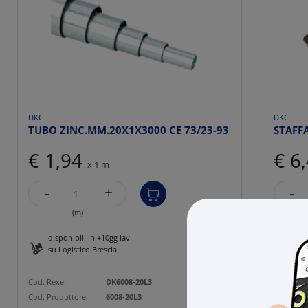
DKC
DKC
TUBO ZINC.MM.20X1X3000 CE 73/23-93
STAFF
€ 1,94
€ 6
x 1 m
-
-
+
(m)
disponibili in +10gg lav.
27 p
su Logistico Brescia
Cod. Rexe
Cod. Rexel:
DK6008-20L3
Cod. Prod
Cod. Produttore:
6008-20L3
Cod. EAN