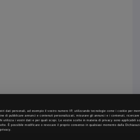
stri dati personali, ad esempio il vostro numero IP, utilizzando tecnologie come i cookie per m
fine di pubblicare annunci e contenuti personalizzati, misurare gli annunci e i contenuti, ricercare
 chi utilizza i vostri dati e per quali scopi. Le vostre scelte in materia di privacy sono applicabili 
scelte. È possibile modificare o revocare il proprio consenso in qualsiasi momento dalla Dichiaraz
 privacy.