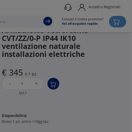
Accedi o Registrati
Produttore
DKC
Conosci il codice prodotto?
Vai all'acquisto rapido
Armadietto vetroresina
CVT/ZZ/0-P IP44 IK10
ventilazione naturale
installazioni elettriche
€ 345
x 1 pz.
-
+
(pz.)
Disponibilità:
Ricevi 1 pz. entro +10gg lav.