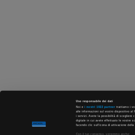
Uso responsabile dei dati
Noi e
i nostri 1022 partner
trattiamo i vo
alle informazioni sul vostro dispositivo al 
i servizi. Avete la possibilità di scegliere
digitale in cui avete effettuato le vostre 
facendo clic sull'icona di attivazione della
Con il tuo consenso, vorremmo anche: