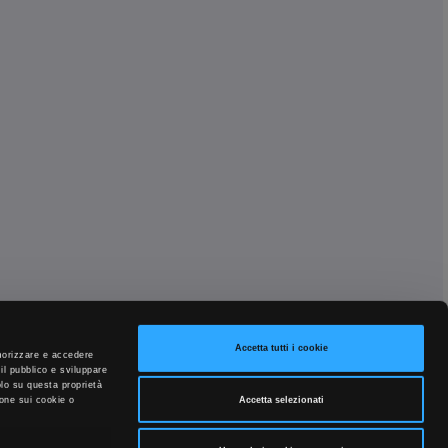
Accetta tutti i cookie
emorizzare e accedere
 il pubblico e sviluppare
solo su questa proprietà
Accetta selezionati
ione sui cookie o