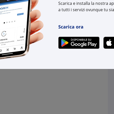
Cod. EAN:
8033
Scarica e installa la nostra 
a tutti i servizi ovunque tu sia
Scarica ora