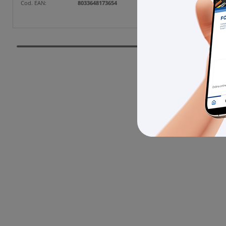
Cod. EAN:
8033648173654