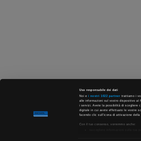
Uso responsabile dei dati
Noi e
i nostri 1022 partner
trattiamo i vo
alle informazioni sul vostro dispositivo al 
i servizi. Avete la possibilità di scegliere
digitale in cui avete effettuato le vostre 
facendo clic sull'icona di attivazione della
Con il tuo consenso, vorremmo anche:
raccogliere informazioni sulla tua 
Identificare il tuo dispositivo, scan
Approfondisci come vengono elaborati i tuo