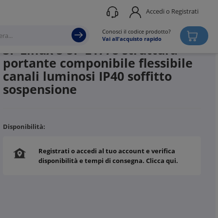
Accedi o Registrati
Produttore
3F FILIPPI
Conosci il codice prodotto?
Vai all'acquisto rapido
3F Linux S 5P L1778 struttura
portante componibile flessibile
canali luminosi IP40 soffitto
sospensione
Disponibilità:
Registrati o accedi al tuo account e verifica
disponibilità e tempi di consegna. Clicca qui.