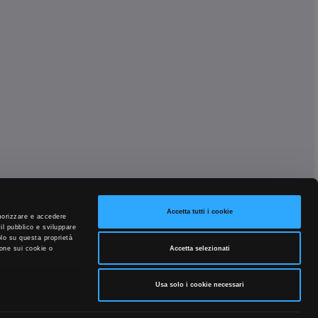
Accetta tutti i cookie
emorizzare e accedere
 il pubblico e sviluppare
solo su questa proprietà
Accetta selezionati
ione sui cookie o
Usa solo i cookie necessari
 tuo consenso in