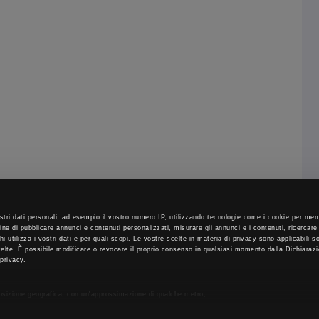
stri dati personali, ad esempio il vostro numero IP, utilizzando tecnologie come i cookie per m
fine di pubblicare annunci e contenuti personalizzati, misurare gli annunci e i contenuti, ricercare
 chi utilizza i vostri dati e per quali scopi. Le vostre scelte in materia di privacy sono applicabili 
scelte. È possibile modificare o revocare il proprio consenso in qualsiasi momento dalla Dichiaraz
 privacy.
posizione geografica, con un'approssimazione di qualche metro,
sionandolo attivamente alla ricerca di caratteristiche specifiche (impronte digitali).
i dati personali e imposta le tue preferenze nella
sezione dettagli
. Puoi modificare o ritirare il