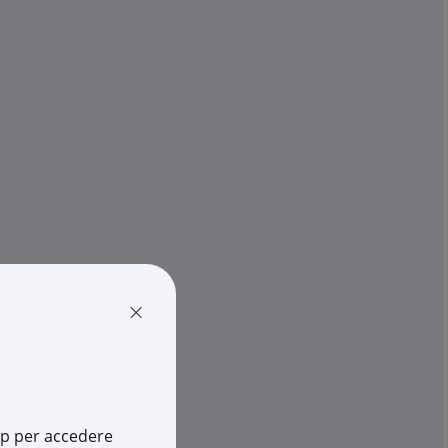
3F FILIPPI
 Linda 2x30W luce
Plafoniera LED 3F Linda 2x24W
ggio parete ...
illuminazione efficiente ambi..
€ 92,36
pz.
x 1 pz.
-
+
(pz.)
rescia
4 pz.
su Logistico Brescia
×
616
Cod. Rexel:
3F58594
6
Cod. Produttore:
58594
466122625
Cod. EAN:
8015466122588
app per accedere