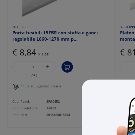
3F FILIPPI
3F FILIPP
Porta fusibili 15FBR con staffa e ganci
Plafo
regolabile L660-1270 mm p...
montag
€ 8,84
€ 8
x 1 pz.
-
-
+
(pz.)
11 pz.
su Logistico Brescia
22 p
Cod. Rexel:
3FA0452
Cod. Rexe
Cod. Produttore:
A0452
Cod. Prod
Cod. EAN:
8015466015354
Cod. EAN