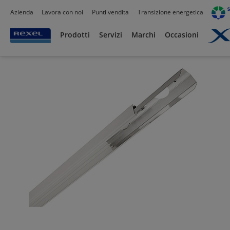
Azienda
Lavora con noi
Punti vendita
Transizione energetica
Prodotti /
Illuminazione
/
Illuminazione Tecnica
/
Apparecchi stagni
/
Prodotti
Servizi
Marchi
Occasioni