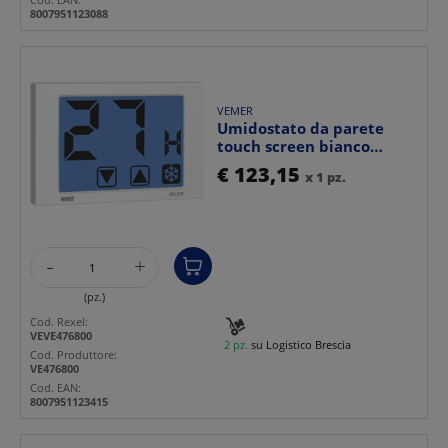
8007951123088
VEMER
Umidostato da parete
touch screen bianco
AKUOS 230 controllo
€ 123,15
x 1 pz.
umid...
-
+
(pz.)
Cod. Rexel:
VEVE476800
2 pz.
su Logistico Brescia
Cod. Produttore:
VE476800
Cod. EAN:
8007951123415