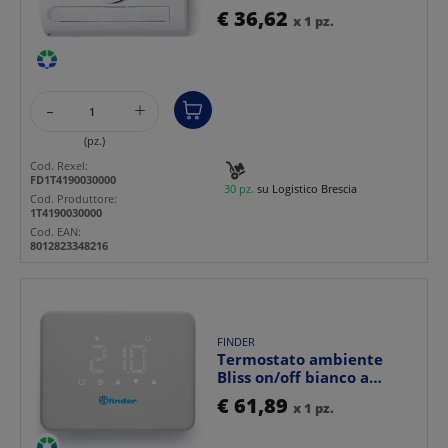
batteria controllo ri...
€ 36,62
x 1 pz.
-
+
(pz.)
Cod. Rexel:
FD1T4190030000
30 pz.
su Logistico Brescia
Cod. Produttore:
1T4190030000
Cod. EAN:
8012823348216
FINDER
Termostato ambiente
Bliss on/off bianco a
parete con display digi...
€ 61,89
x 1 pz.