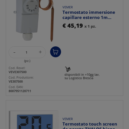
VEMER
Termostato immersione
capillare esterno 1m
regolabile per caldaie...
€ 45,19
x 1 pz.
-
+
(pz.)
Cod. Rexel:
VEVE307500
disponibili in +10gg lav.
Cod. Produttore:
su Logistico Brescia
VE307500
Cod. EAN:
8007951120711
VEMER
Termostato touch screen
da parete THALOS bianco