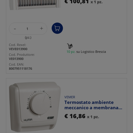
€ 100,81
x 1 pz.
sem...
-
+
(pz.)
Cod. Rexel:
VEVE013900
10 pz.
su Logistico Brescia
Cod. Produttore:
VE013900
Cod. EAN:
8007951118176
VEMER
Termostato ambiente
meccanico a membrana
gas KLIMA 2 per impianti...
€ 16,86
x 1 pz.