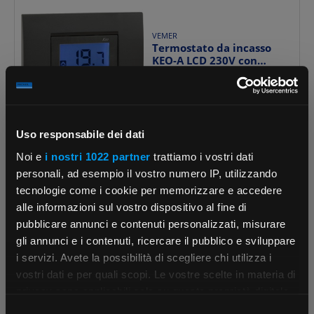
VEMER
Termostato da incasso
KEO-A LCD 230V con
display retroilluminato ...
€ 53,29
x 1 pz.
Uso responsabile dei dati
-
+
Noi e
i nostri 1022 partner
trattiamo i vostri dati
(pz.)
personali, ad esempio il vostro numero IP, utilizzando
Cod. Rexel:
tecnologie come i cookie per memorizzare e accedere
VEVE558300
70 pz.
su Logistico Brescia
Cod. Produttore:
alle informazioni sul vostro dispositivo al fine di
VE558300
pubblicare annunci e contenuti personalizzati, misurare
Cod. EAN:
8007951124108
gli annunci e i contenuti, ricercare il pubblico e sviluppare
i servizi. Avete la possibilità di scegliere chi utilizza i
×
vostri dati e per quali scopi. Le vostre scelte in materia di
privacy sono applicabili solo su questa proprietà digitale
VEMER
in cui avete effettuato le vostre scelte. È possibile
Selezione