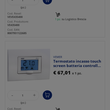
(pz.)
Cod. Rexel:
VEVE435400
1 pz.
su Logistico Brescia
Cod. Produttore:
VE435400
Cod. EAN:
8007951122685
VEMER
Termostato incasso touch
screen batteria controllo
temperatura de...
€ 67,01
x 1 pz.
-
+
(pz.)
Cod. Rexel: