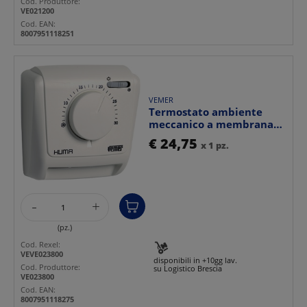
Cod. Produttore:
VE021200
Cod. EAN:
8007951118251
VEMER
Termostato ambiente
meccanico a membrana
gas con interruttore est...
€ 24,75
x 1 pz.
-
+
(pz.)
Cod. Rexel:
VEVE023800
disponibili in +10gg lav.
Cod. Produttore:
su Logistico Brescia
VE023800
Cod. EAN:
8007951118275