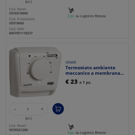
(pz.)
Cod. Rexel:
VEVE019600
2 pz.
su Logistico Brescia
Cod. Produttore:
VE019600
Cod. EAN:
8007951118237
VEMER
Termostato ambiente
meccanico a membrana
gas con manopola
€ 23
x 1 pz.
regolaz...
-
+
(pz.)
Cod. Rexel:
VEVE021200
3 pz.
su Logistico Brescia