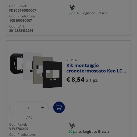
Cod. Rexel:
FD1CB190050007
2 pz.
su Logistico Brescia
Cod. Produttore:
1CB190050007
Cod. EAN:
8012823432984
VEMER
Kit montaggio
cronotermostato Keo LCD
placche Bticino Living
€ 8,54
x 1 pz.
NOW ...
-
+
(pz.)
Cod. Rexel:
VEVE786400
20 pz.
su Logistico Brescia
Cod. Produttore: