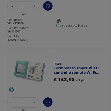
-
+
(pz.)
Cod. Rexel:
VEVN171500
6 pz.
su Logistico Brescia
Cod. Produttore:
VN171500
Cod. EAN:
8007951117391
FINDER
Termostato smart Bliss2
controllo remoto Wi-Fi
Bluetooth assisten...
€ 142,80
x 1 pz.
-
+
(pz.)