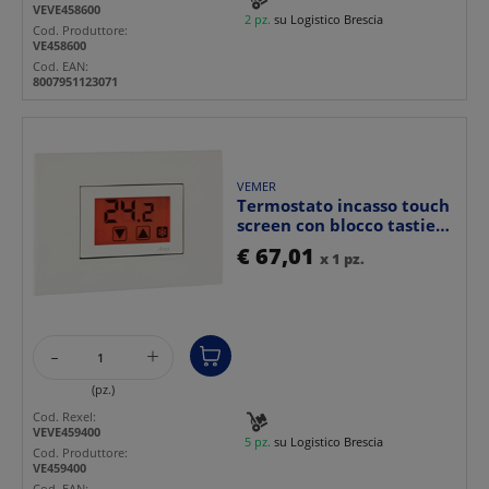
VEVE458600
2 pz.
su Logistico Brescia
Cod. Produttore:
VE458600
Cod. EAN:
8007951123071
VEMER
Termostato incasso touch
screen con blocco tastiera
password, ret...
€ 67,01
x 1 pz.
-
+
(pz.)
Cod. Rexel:
VEVE459400
5 pz.
su Logistico Brescia
Cod. Produttore:
VE459400
Cod. EAN: