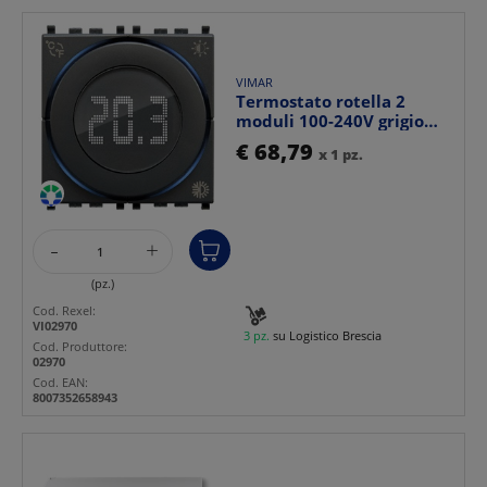
VIMAR
Termostato rotella 2
moduli 100-240V grigio
controllo temperatura...
€ 68,79
x 1 pz.
-
+
(pz.)
Cod. Rexel:
VI02970
3 pz.
su Logistico Brescia
Cod. Produttore:
02970
Cod. EAN:
8007352658943