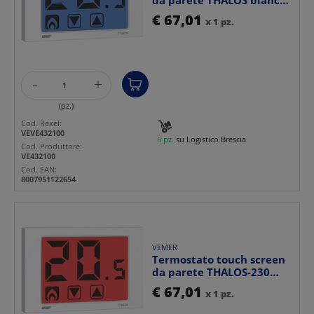
batteria con bloc...
€ 67,01
x 1 pz.
-
+
(pz.)
Cod. Rexel:
VEVE432100
5 pz.
su Logistico Brescia
Cod. Produttore:
VE432100
Cod. EAN:
8007951122654
VEMER
Termostato touch screen
da parete THALOS-230
bianco con blocco ta...
€ 67,01
x 1 pz.