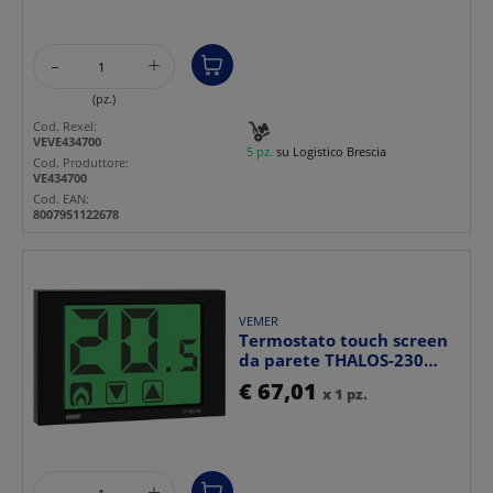
-
+
(pz.)
Cod. Rexel:
VEVE434700
5 pz.
su Logistico Brescia
Cod. Produttore:
VE434700
Cod. EAN:
8007951122678
VEMER
Termostato touch screen
da parete THALOS-230
nero con blocco tast...
€ 67,01
x 1 pz.
-
+