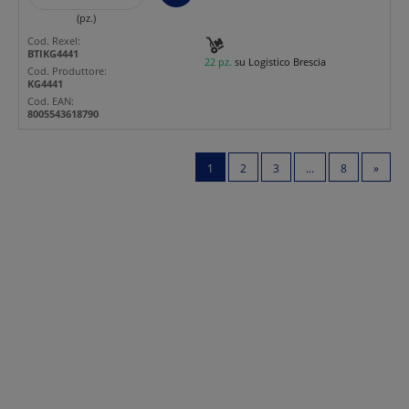
(pz.)
Cod. Rexel:
BTIKG4441
22 pz.
su Logistico Brescia
Cod. Produttore:
KG4441
Cod. EAN:
8005543618790
1
2
3
...
8
»