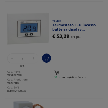
VEMER
Termostato LCD incasso
batteria display
retroilluminato
€ 53,29
x 1 pz.
controllo...
-
+
(pz.)
Cod. Rexel:
VEVE267100
30 pz.
su Logistico Brescia
Cod. Produttore:
VE267100
Cod. EAN:
8007951120230