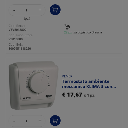
-
+
(pz.)
Cod. Rexel:
VEVE018800
22 pz.
su Logistico Brescia
Cod. Produttore:
VE018800
Cod. EAN:
8007951118220
VEMER
Termostato ambiente
meccanico KLIMA 3 con
manopola regolazione te...
€ 17,67
x 1 pz.
-
+