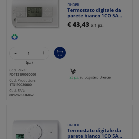
FINDER
Termostato digitale da
parete bianco 1CO 5A
batteria display cont...
€ 43,43
x 1 pz.
-
+
(pz.)
Cod. Rexel:
FD1T3190030000
23 pz.
su Logistico Brescia
Cod. Produttore:
1T3190030000
Cod. EAN:
8012823336862
FINDER
Termostato digitale da
parete bianco 1CO 5A