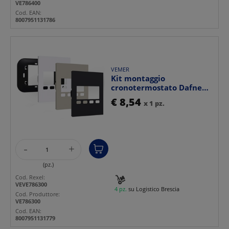
VE786400
Cod. EAN:
8007951131786
VEMER
Kit montaggio
cronotermostato Dafne
Living Now bianco nero
€ 8,54
x 1 pz.
sabbia...
-
+
(pz.)
Cod. Rexel:
VEVE786300
4 pz.
su Logistico Brescia
Cod. Produttore:
VE786300
Cod. EAN:
8007951131779