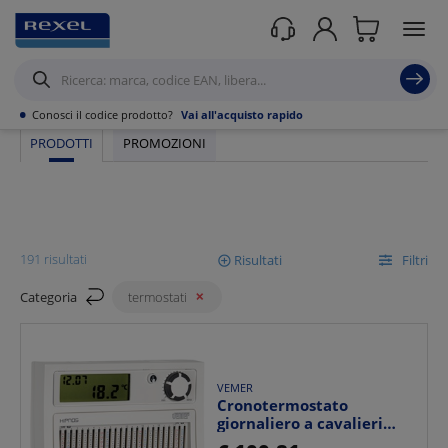
Rexel
/ Prodotti /
Civile residenziale
/
Termoregolazione e Gestione
Energia
/
Termostati
•
Conosci il codice prodotto?
Vai all'acquisto rapido
PRODOTTI
PROMOZIONI
Termostati da parete
191 risultati
Risultati
Filtri
Categoria
termostati
Mostra
VEMER
Ordina per
Cronotermostato
giornaliero a cavalieri
HIPNOS programmazione