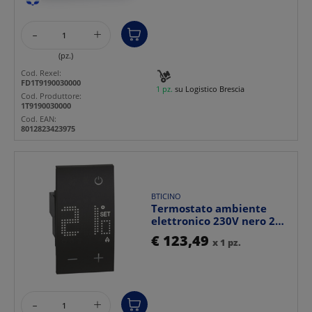
-
+
(pz.)
Cod. Rexel:
FD1T9190030000
1 pz.
su Logistico Brescia
Cod. Produttore:
1T9190030000
Cod. EAN:
8012823423975
BTICINO
Termostato ambiente
elettronico 230V nero 2
moduli uscita relè pe...
€ 123,49
x 1 pz.
-
+