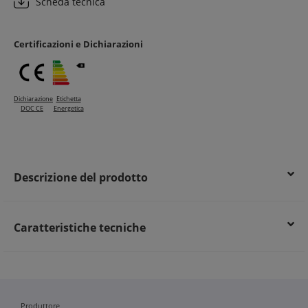
Scheda tecnica
Elevata protezione dei cavi da agenti atmosferici e raggi UV
Risparmio energetico derivante da un impianto sicuro e ben
isolato
Certificazioni e Dichiarazioni
Maggiore durata dell’impianto elettrico nel tempo
Dichiarazione
Etichetta
DOC CE
Energetica
Descrizione del prodotto
Caratteristiche tecniche
Produttore