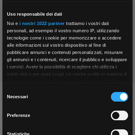
Fissa una consulenza
Ti affiancheremo passo dopo passo
Uso responsabile dei dati
Noi e
i nostri 1022 partner
trattiamo i vostri dati
Contattaci
personali, ad esempio il vostro numero IP, utilizzando
Parla con il customer care dedicato
tecnologie come i cookie per memorizzare e accedere
alle informazioni sul vostro dispositivo al fine di
Condividi:
pubblicare annunci e contenuti personalizzati, misurare
gli annunci e i contenuti, ricercare il pubblico e sviluppare
i servizi. Avete la possibilità di scegliere chi utilizza i
×
vostri dati e per quali scopi. Le vostre scelte in materia di
privacy sono applicabili solo su questa proprietà digitale
in cui avete effettuato le vostre scelte. È possibile
Selezione
Chiedi ai nostri tecnici
App Rexel Italia
modificare o revocare il proprio consenso in qualsiasi
Necessari
del
momento dalla Dichiarazione sui cookie o facendo clic
consenso
Scarica e installa la nostra app per accedere
a
sull'icona di attivazione della privacy.
Preferenze
tutti i servizi ovunque tu sia!
Con il tuo consenso, vorremmo anche:
Scarica ora
raccogliere informazioni sulla tua posizione
Statistiche