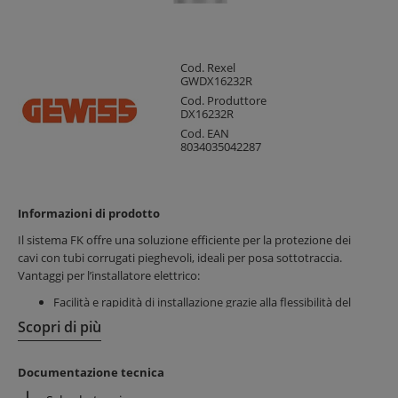
Cod. Rexel
GWDX16232R
Cod. Produttore
DX16232R
Cod. EAN
8034035042287
Informazioni di prodotto
Il sistema FK offre una soluzione efficiente per la protezione dei
cavi con tubi corrugati pieghevoli, ideali per posa sottotraccia.
Vantaggi per l’installatore elettrico:
Facilità e rapidità di installazione grazie alla flessibilità del
tubo
Scopri di più
Materiali resistenti che garantiscono durabilità e protezione
Colorazioni diverse per una chiara identificazione delle linee
Documentazione tecnica
Vantaggi per il cliente finale: