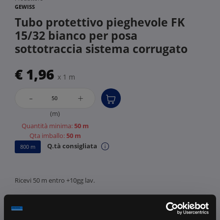
GEWISS
Tubo protettivo pieghevole FK
15/32 bianco per posa
sottotraccia sistema corrugato
€ 1,96
x 1 m
-
+
(m)
Quantità minima:
50 m
Qta imballo:
50 m
Q.tà consigliata
800 m
Ricevi 50 m entro +10gg lav.