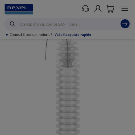
Prodotti /
Canalizzazioni
/
Tubo PVC,Metallo,Guaine e Accessori
/
Tubi
corrugati
/
•
Conosci il codice prodotto?
Vai all'acquisto rapido