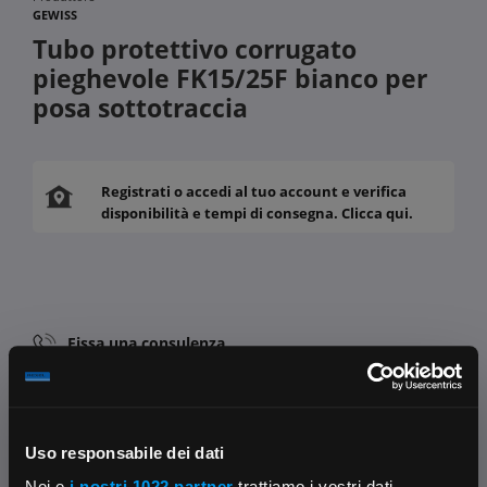
GEWISS
Tubo protettivo corrugato
pieghevole FK15/25F bianco per
posa sottotraccia
Registrati o accedi al tuo account e verifica
disponibilità e tempi di consegna. Clicca qui.
Fissa una consulenza
Ti affiancheremo passo dopo passo
Contattaci
Parla con il customer care dedicato
Uso responsabile dei dati
Noi e
i nostri 1022 partner
trattiamo i vostri dati