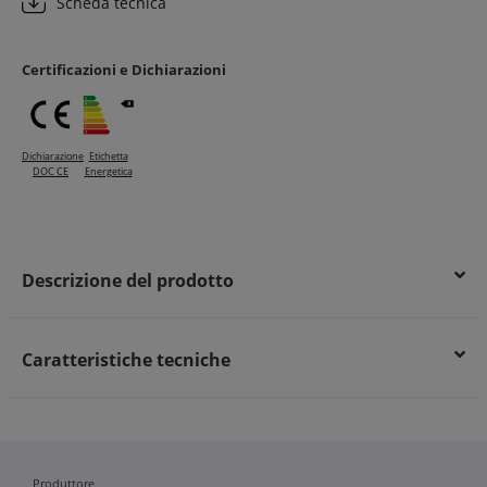
Scheda tecnica
Durata prolungata dell’impianto
Conformità alle normative per una maggiore sicurezza
Certificazioni e Dichiarazioni
Dichiarazione
Etichetta
DOC CE
Energetica
Descrizione del prodotto
Caratteristiche tecniche
Produttore