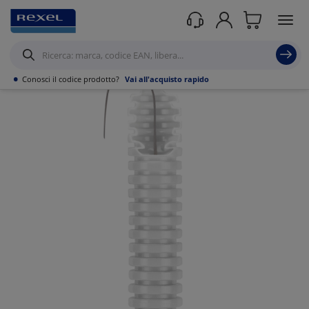
Prodotti /
Canalizzazioni
/
Tubo PVC,Metallo,Guaine e Accessori
/
Tubi
corrugati
/
•
Conosci il codice prodotto?
Vai all'acquisto rapido