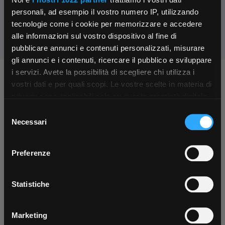
Condividi:
personali, ad esempio il vostro numero IP, utilizzando
tecnologie come i cookie per memorizzare e accedere
alle informazioni sul vostro dispositivo al fine di
pubblicare annunci e contenuti personalizzati, misurare
gli annunci e i contenuti, ricercare il pubblico e sviluppare
i servizi. Avete la possibilità di scegliere chi utilizza i
Chiedi ai nostri tecnici
×
vostri dati e per quali scopi. Le vostre scelte in materia di
privacy sono applicabili solo su questa proprietà digitale
in cui avete effettuato le vostre scelte. È possibile
Selezione
App Rexel Italia
modificare o revocare il proprio consenso in qualsiasi
Necessari
del
momento dalla Dichiarazione sui cookie o facendo clic
consenso
Scarica e installa la nostra app per accedere
a
sull'icona di attivazione della privacy.
Preferenze
tutti i servizi ovunque tu sia!
Con il tuo consenso, vorremmo anche:
Contattaci
Fissa una consulenza
Scarica ora
Parla con il customer care dedicato
Ti affiancheremo passo dopo passo
raccogliere informazioni sulla tua posizione
Statistiche
geografica, con un'approssimazione di qualche
metro,
Marketing
Identificare il tuo dispositivo, scansionandolo