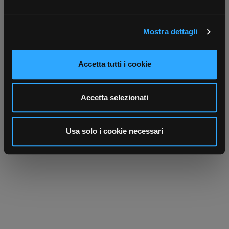
attivamente alla ricerca di caratteristiche specifiche
(impronte digitali).
Mostra dettagli
Approfondisci come vengono elaborati i tuoi dati personali
e imposta le tue preferenze nella
sezione dettagli
. Puoi
modificare o ritirare il tuo consenso in qualsiasi momento
Scrivici
Punti vendita
Accetta tutti i cookie
dalla Dichiarazione sui cookie.
Parla con il tuo customer care
Negozi di materiale elettrico vicino a
dedicato
te
Utilizziamo i cookie per personalizzare contenuti ed
Accetta selezionati
annunci, per fornire funzionalità dei social media e per
analizzare il nostro traffico. Condividiamo inoltre
informazioni sul modo in cui utilizza il nostro sito con i
Usa solo i cookie necessari
nostri partner che si occupano di analisi dei dati web,
pubblicità e social media, i quali potrebbero combinarle
con altre informazioni che ha fornito loro o che hanno
raccolto dal suo utilizzo dei loro servizi.