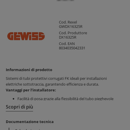
Cod. Rexel
GWDX16325R
Cod. Produttore
DX16325R
Cod. EAN
8034035042331
Informazioni di prodotto
Sistemi di tubi protettivi corrugati FK ideali per installazioni
elettriche sottotraccia, garantendo efficienza e durata.
Vantaggi per l’installatore:
Facilità di posa grazie alla flessibilità del tubo pieghevole
Risparmio di tempo durante l’installazione
Scopri di più
Materiali resistenti a raggi UV e agenti atmosferici
Vantaggi per il cliente finale:
Documentazione tecnica
Protezione affidabile dei cavi elettrici