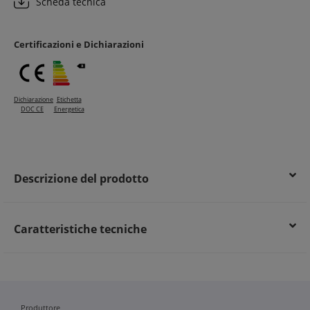
Scheda tecnica
Protezione duratura contro agenti atmosferici e raggi UV
Migliore conservazione e affidabilità nel tempo
Certificazioni e Dichiarazioni
Dichiarazione
Etichetta
DOC CE
Energetica
Descrizione del prodotto
Caratteristiche tecniche
Produttore