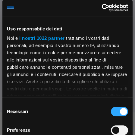
disponibili in +10gg lav.
su Logistico Brescia
Uso responsabile dei dati
Fissa una consulenza
Noi e
i nostri 1022 partner
trattiamo i vostri dati
Ti affiancheremo passo dopo passo
personali, ad esempio il vostro numero IP, utilizzando
tecnologie come i cookie per memorizzare e accedere
Contattaci
alle informazioni sul vostro dispositivo al fine di
Parla con il customer care dedicato
pubblicare annunci e contenuti personalizzati, misurare
gli annunci e i contenuti, ricercare il pubblico e sviluppare
Condividi:
i servizi. Avete la possibilità di scegliere chi utilizza i
×
vostri dati e per quali scopi. Le vostre scelte in materia di
privacy sono applicabili solo su questa proprietà digitale
in cui avete effettuato le vostre scelte. È possibile
Selezione
App Rexel Italia
modificare o revocare il proprio consenso in qualsiasi
Necessari
del
momento dalla Dichiarazione sui cookie o facendo clic
consenso
Chiedi ai nostri tecnici
Scarica e installa la nostra app per accedere
a
sull'icona di attivazione della privacy.
Preferenze
tutti i servizi ovunque tu sia!