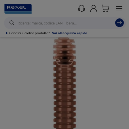
Prodotti /
Canalizzazioni
/
Tubo PVC,Metallo,Guaine e Accessori
/
Tubi
corrugati
/
•
Conosci il codice prodotto?
Vai all'acquisto rapido