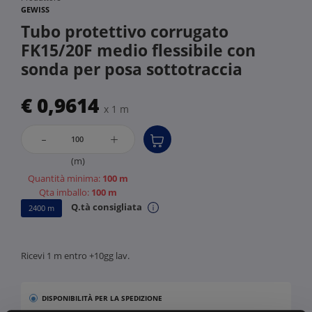
GEWISS
Tubo protettivo corrugato
FK15/20F medio flessibile con
sonda per posa sottotraccia
€ 0,9614
x 1 m
-
+
(m)
Quantità minima:
100 m
Qta imballo:
100 m
Q.tà consigliata
2400 m
Ricevi 1 m entro +10gg lav.
DISPONIBILITÀ
PER LA SPEDIZIONE