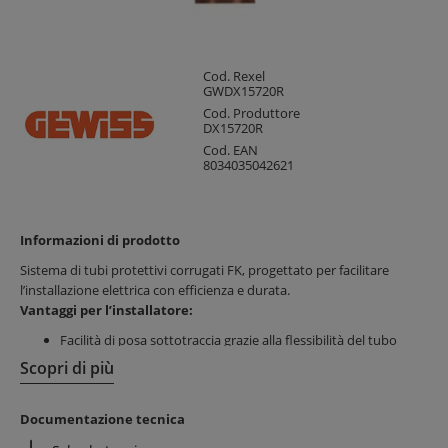
Cod. Rexel
GWDX15720R
Cod. Produttore
DX15720R
Cod. EAN
8034035042621
Informazioni di prodotto
Sistema di tubi protettivi corrugati FK, progettato per facilitare
l’installazione elettrica con efficienza e durata.
Vantaggi per l’installatore:
Facilità di posa sottotraccia grazie alla flessibilità del tubo
Risparmio di tempo nell’installazione
Scopri di più
Disponibilità in PVC e Polipropilene per diverse esigenze
Vantaggi per il cliente finale:
Documentazione tecnica
Identificazione semplice delle linee con codifica colore