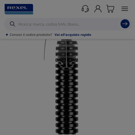
Prodotti /
Canalizzazioni
/
Tubo PVC,Metallo,Guaine e Accessori
/
Tubi
corrugati
/
•
Conosci il codice prodotto?
Vai all'acquisto rapido