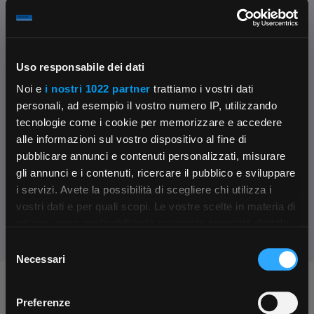
disponibili in +10gg lav.
su Logistico Brescia
Uso responsabile dei dati
Fissa una consulenza
Noi e
i nostri 1022 partner
trattiamo i vostri dati
Ti affiancheremo passo dopo passo
personali, ad esempio il vostro numero IP, utilizzando
tecnologie come i cookie per memorizzare e accedere
Contattaci
alle informazioni sul vostro dispositivo al fine di
Parla con il customer care dedicato
pubblicare annunci e contenuti personalizzati, misurare
gli annunci e i contenuti, ricercare il pubblico e sviluppare
Condividi:
i servizi. Avete la possibilità di scegliere chi utilizza i
×
vostri dati e per quali scopi. Le vostre scelte in materia di
privacy sono applicabili solo su questa proprietà digitale
in cui avete effettuato le vostre scelte. È possibile
Selezione
App Rexel Italia
modificare o revocare il proprio consenso in qualsiasi
Necessari
del
momento dalla Dichiarazione sui cookie o facendo clic
consenso
Chiedi ai nostri tecnici
Scarica e installa la nostra app per accedere
a
sull'icona di attivazione della privacy.
Preferenze
tutti i servizi ovunque tu sia!