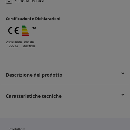
Scheda tecnica
Identificazione chiara delle linee con codifica colore
conforme alle normative
Maggiore sicurezza e protezione dei cavi elettrici
Certificazioni e Dichiarazioni
Risparmio energetico derivante da una corretta installazione
e protezione
Dichiarazione
Etichetta
DOC CE
Energetica
Descrizione del prodotto
Caratteristiche tecniche
Produttore