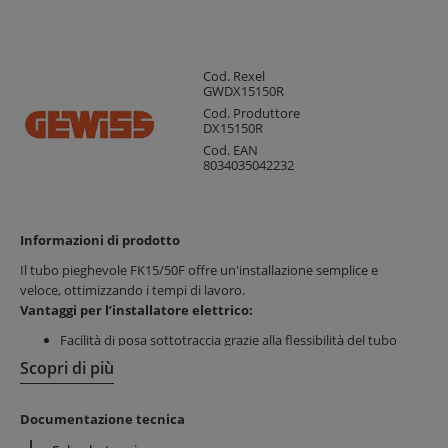
Cod. Rexel
GWDX15150R
Cod. Produttore
DX15150R
Cod. EAN
8034035042232
Informazioni di prodotto
Il tubo pieghevole FK15/50F offre un'installazione semplice e
veloce, ottimizzando i tempi di lavoro.
Vantaggi per l’installatore elettrico:
Facilità di posa sottotraccia grazie alla flessibilità del tubo
Materiali resistenti (PVC e Polipropilene) per durabilità nel
Scopri di più
tempo
Protezione UV e agenti atmosferici durante lo stoccaggio
Documentazione tecnica
Vantaggi per il cliente finale: