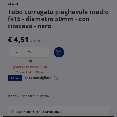
GEWISS
Tubo corrugato pieghevole medio
fk15 - diametro 50mm - con
tiracavo - nero
€ 4,51
x 1 m
-
+
(m)
Quantità minima:
25 m
Qta imballo:
25 m
Q.tà consigliata
400 m
Ricevi 25 m entro +10gg lav.
DISPONIBILITÀ
PER LA SPEDIZIONE