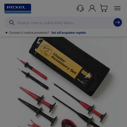
Prodotti /
Utensili
/
Strumenti di misura portatili
/
Multimetri
/
•
Conosci il codice prodotto?
Vai all'acquisto rapido