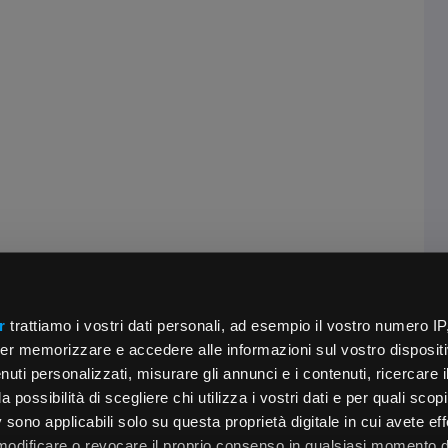
r
trattiamo i vostri dati personali, ad esempio il vostro numero IP
er memorizzare e accedere alle informazioni sul vostro dispositiv
uti personalizzati, misurare gli annunci e i contenuti, ricercare i
a possibilità di scegliere chi utilizza i vostri dati e per quali scop
 sono applicabili solo su questa proprietà digitale in cui avete eff
 modificare o revocare il proprio consenso in qualsiasi momento d