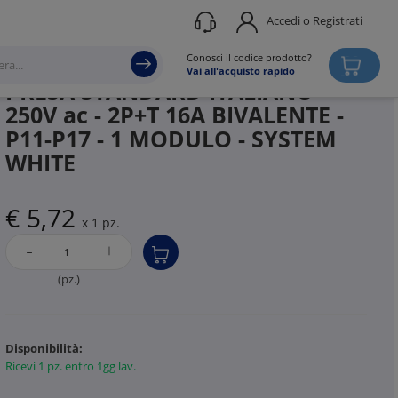
Accedi o Registrati
Produttore
GEWISS
Conosci il codice prodotto?
Vai all'acquisto rapido
PRESA STANDARD ITALIANO
250V ac - 2P+T 16A BIVALENTE -
P11-P17 - 1 MODULO - SYSTEM
WHITE
€ 5,72
x 1 pz.
-
+
(pz.)
Disponibilità:
Ricevi 1 pz. entro 1gg lav.