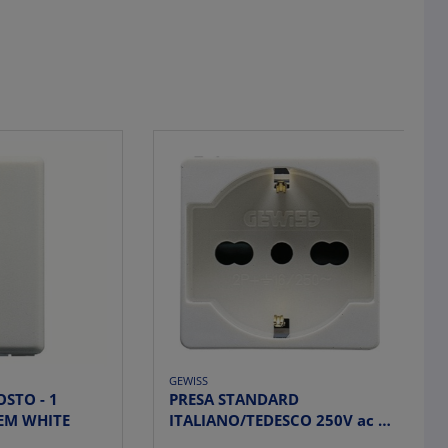
GEWISS
STO - 1
PRESA STANDARD
EM WHITE
ITALIANO/TEDESCO 250V ac -
2P+T 16A BIVALENTE - P4...