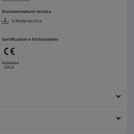
Vantaggi per il cliente finale:
Documentazione tecnica
Design bianco lucido, luminoso e versatile
Scheda tecnica
Affidabilità e sicurezza garantite
Comfort e controllo ottimizzati per l’abitazione
Certificazioni e Dichiarazioni
Dichiarazione
DOC CE