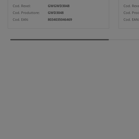
Cod. Rexel:
GWGWD3048
Cod. Rexe
Cod. Produttore:
GWD3048
Cod. Prod
Cod. EAN:
8034035046469
Cod. EAN