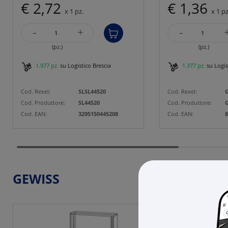
€ 2,72
€ 1,36
x 1 pz.
x 1 pz
-
-
+
(pz.)
(pz.)
1.977 pz.
su Logistico Brescia
1.377 pz.
su Logis
Cod. Rexel:
SLSL44520
Cod. Rexel:
Cod. Produttore:
SL44520
Cod. Produttore:
Cod. EAN:
3295150445208
Cod. EAN:
8
GEWISS