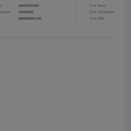
l:
GWGWD3302
Cod. Rexel:
GWG
uttore:
GWD3302
Cod. Produttore:
GWD
:
8034035051746
Cod. EAN:
8034