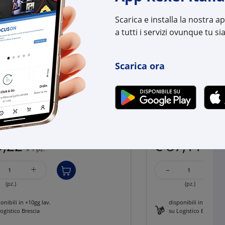
Scarica e installa la nostra 
a tutti i servizi ovunque tu sia
Scarica ora
GEWISS
LLO FINISTRATO - CON GUIDA
Interruttore scat
 QDX - 24 MODULI - 600X200MM
1000 200-240VAC di
9,22
€ 87,11
x 1 pz.
x 1 pz.
-
+
+
(pz.)
(pz.)
onibili in +10gg lav.
disponibili in +10gg l
ogistico Brescia
su Logistico Brescia