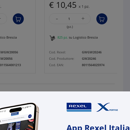
€ 10,45
.
x 1 pz.
-
+
+
(pz.)
tico Brescia
825 pz.
su Logistico Brescia
GWGW20056
Cod. Rexel:
GWGW20246
GW20056
Cod. Produttore:
GW20246
011564001213
Cod. EAN:
8011564025974
App Rexel Italia