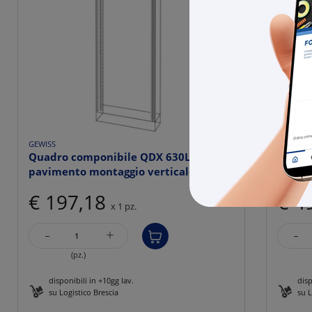
GEWISS
GEWISS
Quadro componibile QDX 630L
PANNE
pavimento montaggio verticale 630A
DIN -
IP...
€ 197,18
€ 4
x 1 pz.
-
-
+
(pz.)
disponibili in +10gg lav.
disp
su Logistico Brescia
su L