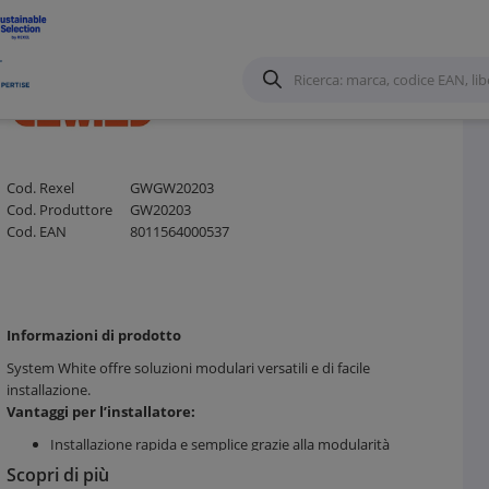
Cod. Rexel
GWGW20203
Cod. Produttore
GW20203
Cod. EAN
8011564000537
Informazioni di prodotto
System White offre soluzioni modulari versatili e di facile
installazione.
Vantaggi per l’installatore:
Installazione rapida e semplice grazie alla modularità
Compatibilità con scatole rettangolari e quadrate
Scopri di più
Gamma completa per ogni esigenza funzionale ed estetica