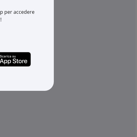
app per accedere
!
GEWISS
olato MSX/E/M125-
Interruttore scatolato MSX 250
stribuzione p...
250A 36kA magnetotermico te.
€ 982,22
x 1 pz.
-
+
(pz.)
av.
disponibili in +10gg lav.
su Logistico Brescia