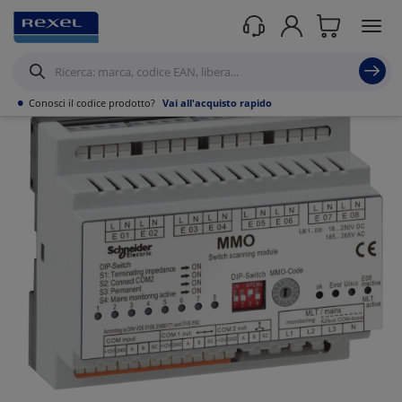
Prodotti /
Illuminazione
/
Illuminazione d'emergenza
/
Gruppo soccorritori
/
•
Conosci il codice prodotto?
Vai all'acquisto rapido