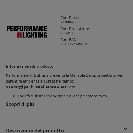
Cod. Rexel
PI008943
Cod. Produttore
008943
Cod. EAN
8018367089431
Informazioni di prodotto
Performance In Lighting presenta la Mensola Delta, progettata per
garantire efficienza e durata nel tempo.
Vantaggi per l’installatore elettrico:
Facilità di installazione grazie al design ergonomico
Risparmio di tempo durante il montaggio
Scopri di più
Componenti affidabili e di alta qualità
Vantaggi per il cliente finale:
Elevata sicurezza e durata nel tempo
Descrizione del prodotto
Soluzioni tecnologiche innovative