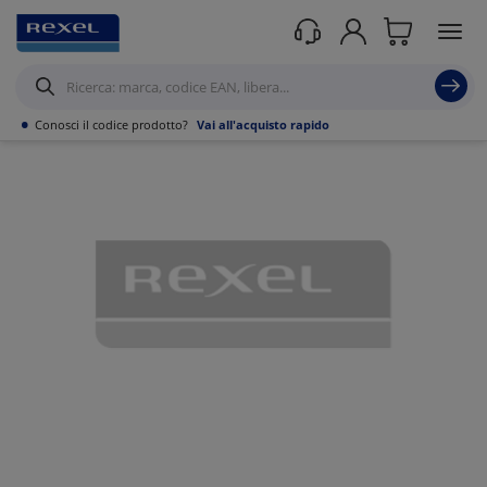
Prodotti /
Illuminazione
/
Illuminazione per interni
/
Sottopensili
/
•
Conosci il codice prodotto?
Vai all'acquisto rapido