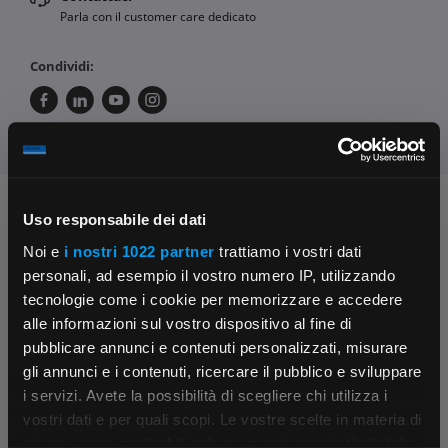
Parla con il customer care dedicato
Condividi:
Chiedi ai nostri tecnici
Uso responsabile dei dati
Noi e
i nostri 1022 partner
trattiamo i vostri dati
personali, ad esempio il vostro numero IP, utilizzando
tecnologie come i cookie per memorizzare e accedere
alle informazioni sul vostro dispositivo al fine di
pubblicare annunci e contenuti personalizzati, misurare
gli annunci e i contenuti, ricercare il pubblico e sviluppare
Contattaci
Fissa una consulenza
i servizi. Avete la possibilità di scegliere chi utilizza i
Parla con il customer care dedicato
Ti affiancheremo passo dopo passo
×
vostri dati e per quali scopi. Le vostre scelte in materia di
privacy sono applicabili solo su questa proprietà digitale