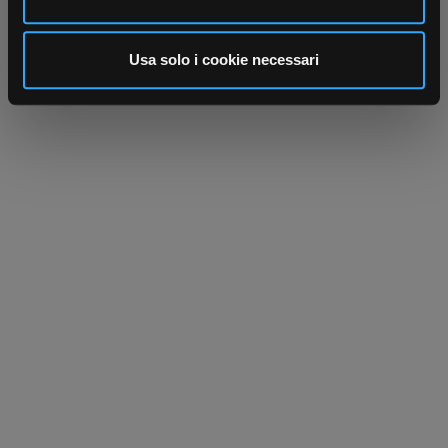
annunci, per fornire funzionalità dei social media e per
analizzare il nostro traffico. Condividiamo inoltre
informazioni sul modo in cui utilizza il nostro sito con i
Usa solo i cookie necessari
nostri partner che si occupano di analisi dei dati web,
pubblicità e social media, i quali potrebbero combinarle
con altre informazioni che ha fornito loro o che hanno
raccolto dal suo utilizzo dei loro servizi.