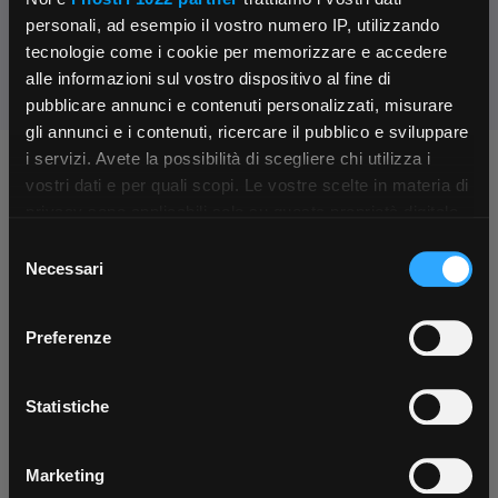
Condividi:
personali, ad esempio il vostro numero IP, utilizzando
tecnologie come i cookie per memorizzare e accedere
alle informazioni sul vostro dispositivo al fine di
pubblicare annunci e contenuti personalizzati, misurare
gli annunci e i contenuti, ricercare il pubblico e sviluppare
i servizi. Avete la possibilità di scegliere chi utilizza i
Chiedi ai nostri tecnici
×
vostri dati e per quali scopi. Le vostre scelte in materia di
privacy sono applicabili solo su questa proprietà digitale
in cui avete effettuato le vostre scelte. È possibile
Selezione
App Rexel Italia
modificare o revocare il proprio consenso in qualsiasi
Necessari
del
momento dalla Dichiarazione sui cookie o facendo clic
consenso
Scarica e installa la nostra app per accedere
a
sull'icona di attivazione della privacy.
Preferenze
tutti i servizi ovunque tu sia!
Contattaci
Fissa una consulenza
Con il tuo consenso, vorremmo anche:
Scarica ora
Parla con il customer care dedicato
Ti affiancheremo passo dopo passo
raccogliere informazioni sulla tua posizione
Statistiche
geografica, con un'approssimazione di qualche
metro,
Marketing
Identificare il tuo dispositivo, scansionandolo