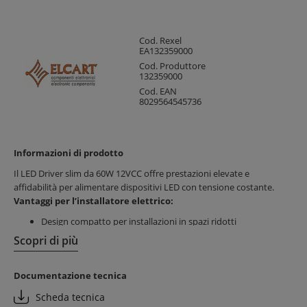
Cod. Rexel
EA132359000
Cod. Produttore
132359000
Cod. EAN
8029564545736
Informazioni di prodotto
Il LED Driver slim da 60W 12VCC offre prestazioni elevate e
affidabilità per alimentare dispositivi LED con tensione costante.
Vantaggi per l’installatore elettrico:
Design compatto per installazioni in spazi ridotti
Sistema Safe-Connection con morsetti a vite per un
Scopri di più
cablaggio semplice e sicuro
Protezione automatica contro cortocircuiti e sovraccarichi,
Documentazione tecnica
riducendo i tempi di manutenzione
Vantaggi per il cliente finale:
Scheda tecnica