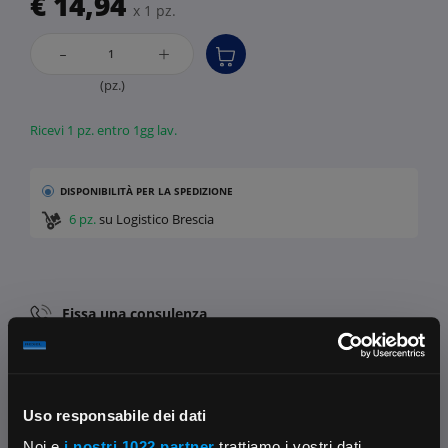
€ 14,94
x 1 pz.
-
+
(pz.)
Ricevi 1 pz. entro 1gg lav.
DISPONIBILITÀ
PER LA SPEDIZIONE
6 pz.
su Logistico Brescia
Fissa una consulenza
Ti affiancheremo passo dopo passo
Contattaci
Parla con il customer care dedicato
Uso responsabile dei dati
Noi e
i nostri 1022 partner
trattiamo i vostri dati