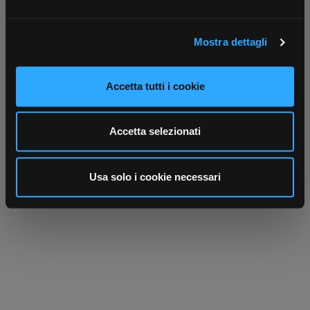
attivamente alla ricerca di caratteristiche specifiche
(impronte digitali).
Mostra dettagli
Approfondisci come vengono elaborati i tuoi dati personali
e imposta le tue preferenze nella
sezione dettagli
. Puoi
modificare o ritirare il tuo consenso in qualsiasi momento
Scrivici
Punti vendita
Accetta tutti i cookie
dalla Dichiarazione sui cookie.
Parla con il tuo customer care
Negozi di materiale elettrico vicino a
dedicato
te
Utilizziamo i cookie per personalizzare contenuti ed
Accetta selezionati
annunci, per fornire funzionalità dei social media e per
analizzare il nostro traffico. Condividiamo inoltre
informazioni sul modo in cui utilizza il nostro sito con i
Usa solo i cookie necessari
nostri partner che si occupano di analisi dei dati web,
pubblicità e social media, i quali potrebbero combinarle
con altre informazioni che ha fornito loro o che hanno
raccolto dal suo utilizzo dei loro servizi.