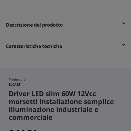
Efficienza energetica garantita per risparmio sui consumi
Funzionamento stabile e affidabile con garanzia di 5 anni
Durata prolungata grazie a componenti di alta qualità e
protezione termica
Descrizione del prodotto
Caratteristiche tecniche
Produttore
ELCART
Driver LED slim 60W 12Vcc
morsetti installazione semplice
illuminazione industriale e
commerciale