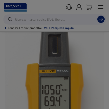
Prodotti /
Utensili
/
Strumenti di misura portatili
/
•
Conosci il codice prodotto?
Vai all'acquisto rapido