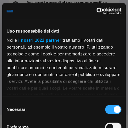
Registrati o accedi al tuo account e verifica
disponibilità e tempi di consegna. Clicca qui.
Uso responsabile dei dati
Noi e
i nostri 1022 partner
trattiamo i vostri dati
Fissa una consulenza
personali, ad esempio il vostro numero IP, utilizzando
Ti affiancheremo passo dopo passo
tecnologie come i cookie per memorizzare e accedere
alle informazioni sul vostro dispositivo al fine di
Contattaci
pubblicare annunci e contenuti personalizzati, misurare
Parla con il customer care dedicato
gli annunci e i contenuti, ricercare il pubblico e sviluppare
i servizi. Avete la possibilità di scegliere chi utilizza i
Condividi:
×
vostri dati e per quali scopi. Le vostre scelte in materia di
privacy sono applicabili solo su questa proprietà digitale
in cui avete effettuato le vostre scelte. È possibile
Selezione
App Rexel Italia
modificare o revocare il proprio consenso in qualsiasi
Necessari
del
momento dalla Dichiarazione sui cookie o facendo clic
consenso
Scarica e installa la nostra app per accedere
a
sull'icona di attivazione della privacy.
Chiedi ai nostri tecnici
Preferenze