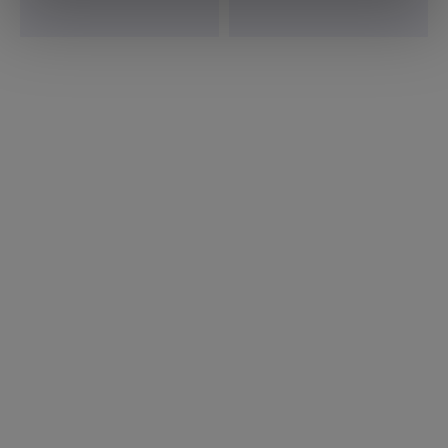
con altre informazioni che ha fornito loro o che hanno
raccolto dal suo utilizzo dei loro servizi.