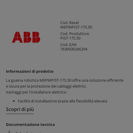
Cod. Rexel
MEPMPIST-17S.50
Cod. Produttore
PIST-17S.50
Cod. EAN
7630030266294
Informazioni di prodotto
La guaina robotica MEPMPIST-17S.50 offre una soluzione efficiente
e sicura per la protezione dei cablaggi elettrici.
Vantaggi per l'installatore elettrico:
Facilità di installazione grazie alla flessibilità elevata
Risparmio di tempo con un prodotto resistente e durevole
Scopri di più
Compatibilità con standard UL e CSA per sicurezza
certificata
Documentazione tecnica
Vantaggi per il cliente finale: