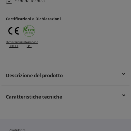
Scheda tecnica
Protezione ottimale dei cavi, riducendo rischi di guasti
Materiale in poliamide 12 per lunga durata e resistenza
meccanica
Certificazioni e Dichiarazioni
Contributo al mantenimento dell’ordine e sicurezza
dell’impianto
Dichiarazione
Dichiarazione
DOC CE
EPD
Descrizione del prodotto
Caratteristiche tecniche
Produttore