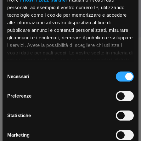
Condividi:
personali, ad esempio il vostro numero IP, utilizzando
tecnologie come i cookie per memorizzare e accedere
alle informazioni sul vostro dispositivo al fine di
pubblicare annunci e contenuti personalizzati, misurare
gli annunci e i contenuti, ricercare il pubblico e sviluppare
i servizi. Avete la possibilità di scegliere chi utilizza i
Chiedi ai nostri tecnici
×
vostri dati e per quali scopi. Le vostre scelte in materia di
privacy sono applicabili solo su questa proprietà digitale
in cui avete effettuato le vostre scelte. È possibile
Selezione
App Rexel Italia
modificare o revocare il proprio consenso in qualsiasi
Necessari
del
momento dalla Dichiarazione sui cookie o facendo clic
consenso
Scarica e installa la nostra app per accedere
a
sull'icona di attivazione della privacy.
Preferenze
tutti i servizi ovunque tu sia!
Con il tuo consenso, vorremmo anche:
Contattaci
Fissa una consulenza
Scarica ora
Parla con il customer care dedicato
Ti affiancheremo passo dopo passo
raccogliere informazioni sulla tua posizione
Statistiche
geografica, con un'approssimazione di qualche
metro,
Marketing
Identificare il tuo dispositivo, scansionandolo