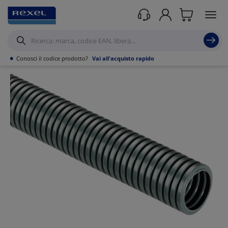
Prodotti /
Canalizzazioni
/
Canalizzazioni Rettangolari e guaine civili in PVC
/
Guaina tecniche x uso civile
/
•
Conosci il codice prodotto?
Vai all'acquisto rapido