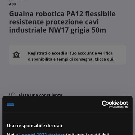
ABB
Guaina robotica PA12 flessibile
resistente protezione cavi
industriale NW17 grigia 50m
Registrati o accedi al tuo account e verifica
disponibilità e tempi di consegna. Clicca qui.
Fissa una consulenza
Ti affiancheremo passo dopo passo
Contattaci
Parla con il customer care dedicato
Uso responsabile dei dati
Noi e
i nostri 1022 partner
trattiamo i vostri dati