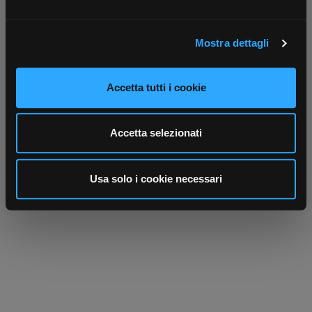
attivamente alla ricerca di caratteristiche specifiche
(impronte digitali).
Mostra dettagli
Approfondisci come vengono elaborati i tuoi dati personali
e imposta le tue preferenze nella
sezione dettagli
. Puoi
modificare o ritirare il tuo consenso in qualsiasi momento
Scrivici
Punti vendita
Accetta tutti i cookie
dalla Dichiarazione sui cookie.
Parla con il tuo customer care
Negozi di materiale elettrico vicino a
dedicato
te
Utilizziamo i cookie per personalizzare contenuti ed
Accetta selezionati
annunci, per fornire funzionalità dei social media e per
analizzare il nostro traffico. Condividiamo inoltre
informazioni sul modo in cui utilizza il nostro sito con i
Usa solo i cookie necessari
nostri partner che si occupano di analisi dei dati web,
pubblicità e social media, i quali potrebbero combinarle
con altre informazioni che ha fornito loro o che hanno
raccolto dal suo utilizzo dei loro servizi.