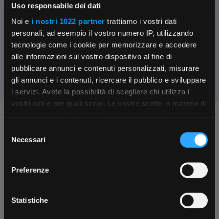
Uso responsabile dei dati
Contattaci
Noi e
i nostri 1022 partner
trattiamo i vostri dati
Parla con il customer care dedicato
personali, ad esempio il vostro numero IP, utilizzando
tecnologie come i cookie per memorizzare e accedere
Condividi:
alle informazioni sul vostro dispositivo al fine di
pubblicare annunci e contenuti personalizzati, misurare
gli annunci e i contenuti, ricercare il pubblico e sviluppare
i servizi. Avete la possibilità di scegliere chi utilizza i
×
vostri dati e per quali scopi. Le vostre scelte in materia di
privacy sono applicabili solo su questa proprietà digitale
Chiedi ai nostri tecnici
in cui avete effettuato le vostre scelte. È possibile
Selezione
App Rexel Italia
modificare o revocare il proprio consenso in qualsiasi
Necessari
del
momento dalla Dichiarazione sui cookie o facendo clic
consenso
Scarica e installa la nostra app per accedere
a
sull'icona di attivazione della privacy.
Preferenze
tutti i servizi ovunque tu sia!
Con il tuo consenso, vorremmo anche:
Scarica ora
raccogliere informazioni sulla tua posizione
Statistiche
Contattaci
Fissa una consulenza
geografica, con un'approssimazione di qualche
Parla con il customer care dedicato
Ti affiancheremo passo dopo passo