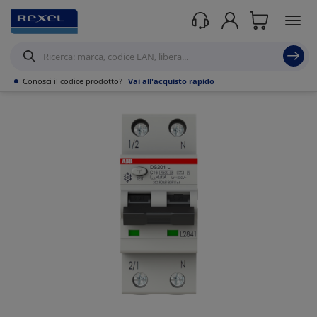
Prodotti /
Distribuzione elettrica
/
Protezione dell'energia
/
Interruttori
Modulari Magnetotermici 2P 3P 4P >=6KA
/
•
Conosci il codice prodotto?
Vai all'acquisto rapido