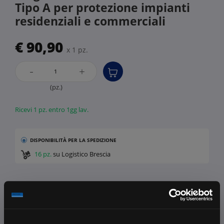
Tipo A per protezione impianti
residenziali e commerciali
€ 90,90
x 1 pz.
-
+
(pz.)
Ricevi 1 pz. entro 1gg lav.
DISPONIBILITÀ
PER LA SPEDIZIONE
16 pz.
su Logistico Brescia
Fissa una consulenza
Ti affiancheremo passo dopo passo