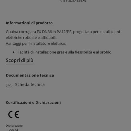
5011949239029
Informazioni di prodotto
Guaina corrugata EX DN36 in PA12/PE, progettata per installazioni
elettriche robuste e affidabili.
Vantaggi per l'installatore elettrico:
Facilità di installazione grazie alla flessibilità e al profilo
robusto
Scopri di più
Risparmio di tempo durante il posizionamento e la
protezione dei cavi
Documentazione tecnica
Materiali resistenti che garantiscono durabilità e sicurezza
Vantaggi per il cliente finale:
Scheda tecnica
Elevata protezione meccanica contro urti e agenti esterni
Maggiore sicurezza e isolamento dei cavi elettrici
Certificazioni e Dichiarazioni
Affidabilità e lunga durata dell’impianto elettrico
Dichiarazione
DOC CE