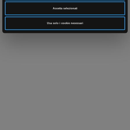
Parla con il tuo customer care
Negozi di materiale elettrico vicino a
dedicato
te
Accetta selezionati
Usa solo i cookie necessari