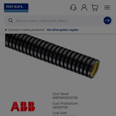
Prodotti /
Canalizzazioni
/
Canalizzazioni Rettangolari e guaine civili in PVC
/
Guaina tecniche x uso civile
/
•
Conosci il codice prodotto?
Vai all'acquisto rapido
Cod. Rexel
MEPMXESX0730
Cod. Produttore
XESX0730
Cod. EAN