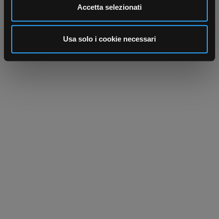
Utilizziamo i cookie per personalizzare contenuti ed
Accetta selezionati
annunci, per fornire funzionalità dei social media e per
analizzare il nostro traffico. Condividiamo inoltre
informazioni sul modo in cui utilizza il nostro sito con i
Usa solo i cookie necessari
nostri partner che si occupano di analisi dei dati web,
pubblicità e social media, i quali potrebbero combinarle
con altre informazioni che ha fornito loro o che hanno
raccolto dal suo utilizzo dei loro servizi.