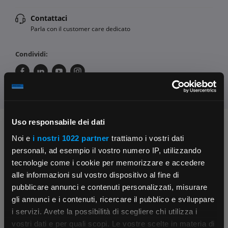
Contattaci
Parla con il customer care dedicato
Condividi:
Uso responsabile dei dati
Chiedi ai nostri tecnici
Noi e
i nostri 1022 partner
trattiamo i vostri dati
personali, ad esempio il vostro numero IP, utilizzando
tecnologie come i cookie per memorizzare e accedere
alle informazioni sul vostro dispositivo al fine di
pubblicare annunci e contenuti personalizzati, misurare
gli annunci e i contenuti, ricercare il pubblico e sviluppare
i servizi. Avete la possibilità di scegliere chi utilizza i
Contattaci
Fissa una consulenza
×
vostri dati e per quali scopi. Le vostre scelte in materia di