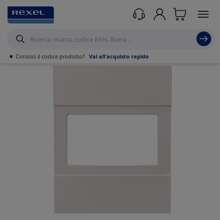
Prodotti /
Civile residenziale
/
Termoregolazione e Gestione Energia
/
Cronotermostati
/
•
Conosci il codice prodotto?
Vai all'acquisto rapido