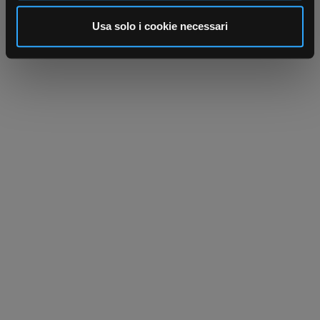
analizzare il nostro traffico. Condividiamo inoltre
informazioni sul modo in cui utilizza il nostro sito con i
Usa solo i cookie necessari
nostri partner che si occupano di analisi dei dati web,
pubblicità e social media, i quali potrebbero combinarle
con altre informazioni che ha fornito loro o che hanno
raccolto dal suo utilizzo dei loro servizi.