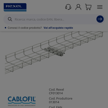
Prodotti /
Canalizzazioni
/
Canaline Passacavi Industriali in Metallo
/
Supporti
per Canalizzazioni
/
•
Conosci il codice prodotto?
Vai all'acquisto rapido
Cod. Rexel
CF013014
Cod. Produttore
013014
Cod. EAN