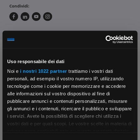
Condividi:
Chiedi ai nostri tecnici
Uso responsabile dei dati
Noi e
i nostri 1022 partner
trattiamo i vostri dati
personali, ad esempio il vostro numero IP, utilizzando
tecnologie come i cookie per memorizzare e accedere
alle informazioni sul vostro dispositivo al fine di
pubblicare annunci e contenuti personalizzati, misurare
Contattaci
Fissa una consulenza
gli annunci e i contenuti, ricercare il pubblico e sviluppare
Parla con il customer care dedicato
Ti affiancheremo passo dopo passo
i servizi. Avete la possibilità di scegliere chi utilizza i
×
vostri dati e per quali scopi. Le vostre scelte in materia di
privacy sono applicabili solo su questa proprietà digitale
in cui avete effettuato le vostre scelte. È possibile