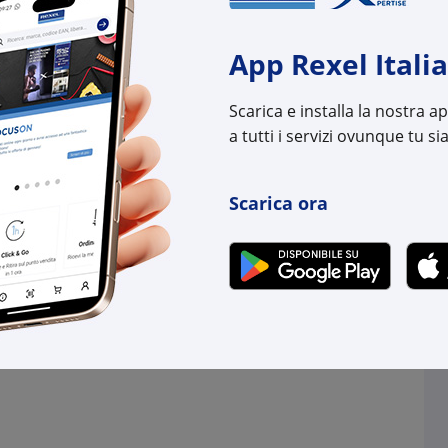
-
+
(m)
App Rexel Italia
165 m
su Logistico Br
Scarica e installa la nostra 
a tutti i servizi ovunque tu sia
Cod. Rexel:
CF00
Cod. Produttore:
0001
Cod. EAN:
3599
Scarica ora