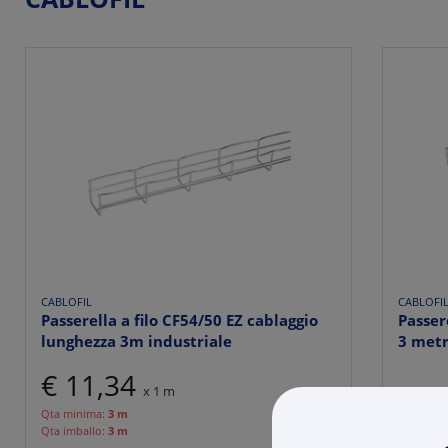
CABLOFIL
CABLOFI
Passerella a filo CF54/50 EZ cablaggio
Passer
lunghezza 3m industriale
3 metr
€ 11,34
x 1 m
Cod. Rexe
Cod. Prod
Qta minima:
3 m
Qta imballo:
3 m
Cod. EAN