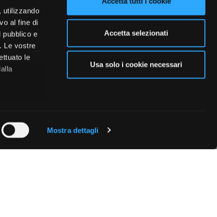
Accetta tutti i cookie
, utilizzando
o al fine di
Accetta selezionati
l pubblico e
i. Le vostre
ettuato le
Usa solo i cookie necessari
alla
 qualche
Mostra dettagli
che specifiche
a
sezione
e sui cookie.
cial media e
nostro sito