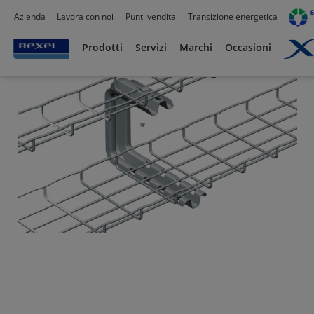
Azienda
Lavora con noi
Punti vendita
Transizione energetica
Prodotti /
Canalizzazioni
/
Canaline Passacavi Industriali in Metallo
/
Supporti per 
Prodotti
Servizi
Marchi
Occasioni