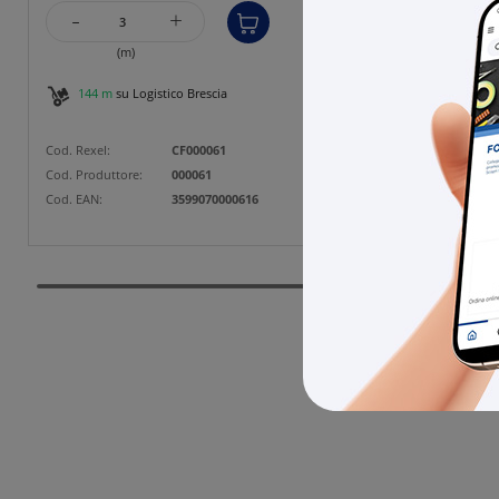
-
+
(m)
144 m
su Logistico Brescia
Cod. Rexel:
CF000061
Cod. Produttore:
000061
Cod. EAN:
3599070000616