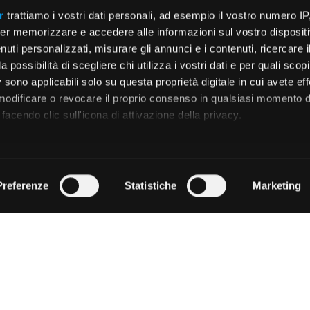
r
trattiamo i vostri dati personali, ad esempio il vostro numero IP
er memorizzare e accedere alle informazioni sul vostro dispositiv
uti personalizzati, misurare gli annunci e i contenuti, ricercare i
a possibilità di scegliere chi utilizza i vostri dati e per quali scop
 sono applicabili solo su questa proprietà digitale in cui avete eff
 modificare o revocare il proprio consenso in qualsiasi momento d
facendo clic sull'icona di attivazione della privacy.
remmo anche:
zioni sulla tua posizione geografica, con un'approssimazione di
Preferenze
Statistiche
Marketing
dispositivo, scansionandolo attivamente alla ricerca di caratteristi
 elaborati i tuoi dati personali e imposta le tue preferenze nell
 ritirare il tuo consenso in qualsiasi momento dalla Dichiarazion
rsonalizzare contenuti ed annunci, per fornire funzionalità dei so
ffico. Condividiamo inoltre informazioni sul modo in cui utilizza il 