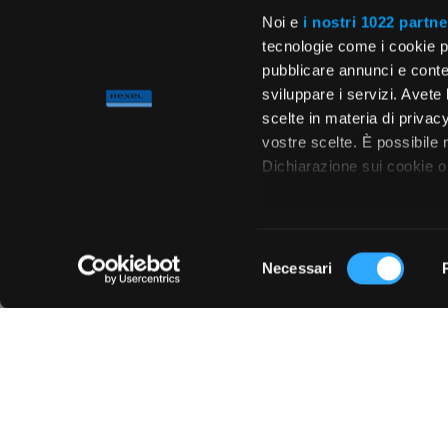
Noi e
i nostri 1022 partne
tecnologie come i cookie p
pubblicare annunci e conten
sviluppare i servizi. Avete l
scelte in materia di privacy
vostre scelte. È possibile
Dichiarazione sui cookie o 
Con il tuo consenso, vor
raccogliere informa
Selezione
metro,
Necessari
del
Chiedi ai nostri tecnici
Identificare il tuo 
consenso
(impronte digitali).
Approfondisci come vengono
dettagli
. Puoi modificare o
Utilizziamo i cookie per pe
per analizzare il nostro tra