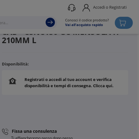
Accedi o Registrati
Produttore
CABLOFIL
Conosci il codice prodotto?
Vai all'acquisto rapido
CAB - CSNC150 GC MENSOLA H
210MM L
Disponibilità:
Registrati o accedi al tuo account e verifica
disponibilità e tempi di consegna. Clicca qui.
Fissa una consulenza
Ti affiancheremo passo dopo passo