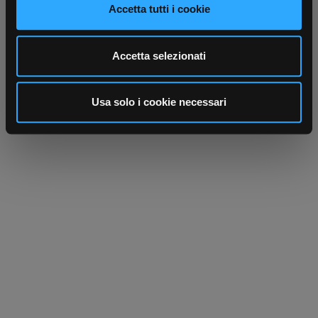
Accetta tutti i cookie
dalla Dichiarazione sui cookie.
Utilizziamo i cookie per personalizzare contenuti ed
Accetta selezionati
annunci, per fornire funzionalità dei social media e per
analizzare il nostro traffico. Condividiamo inoltre
informazioni sul modo in cui utilizza il nostro sito con i
Usa solo i cookie necessari
nostri partner che si occupano di analisi dei dati web,
pubblicità e social media, i quali potrebbero combinarle
con altre informazioni che ha fornito loro o che hanno
raccolto dal suo utilizzo dei loro servizi.