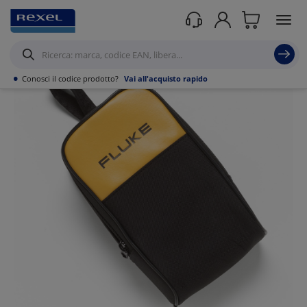
Prodotti /
Utensili
/
Strumenti di misura portatili
/
Multimetri
/
•
Conosci il codice prodotto?
Vai all'acquisto rapido