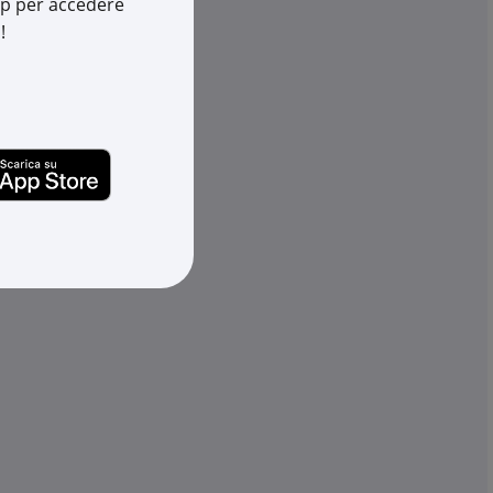
app per accedere
!