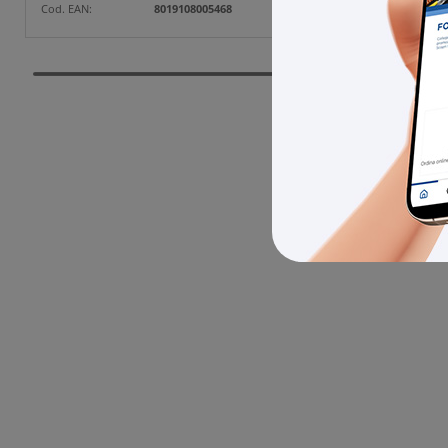
Cod. EAN:
8019108005468