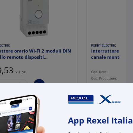
ECTRIC
PERRY ELECTRIC
uttore orario Wi-Fi 2 moduli DIN
Interruttore astro
llo remoto dispositi...
canale montaggio 2
9,53
x 1 pz.
Cod. Rexel:
PY1I
Cod. Produttore:
1IOI
+
Cod. EAN:
8019
(pz.)
.
su Logistico Brescia
App Rexel Italia
l:
PY1IOIOWF02
uttore:
1IOIOWF02
:
8019108008377