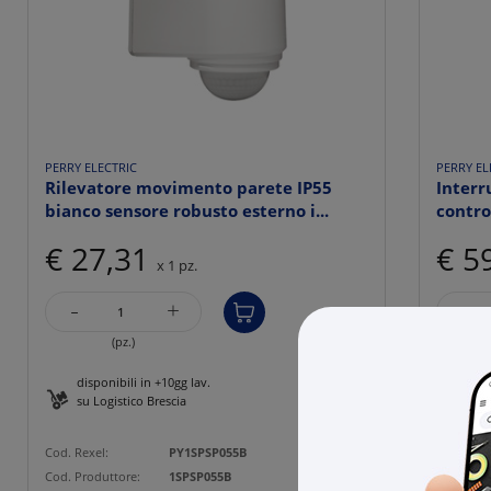
PERRY ELECTRIC
PERRY EL
Rilevatore movimento parete IP55
Interr
bianco sensore robusto esterno i...
contro
€ 27,31
€ 5
x 1 pz.
-
-
+
(pz.)
disponibili in +10gg lav.
5 pz
su Logistico Brescia
Cod. Rexe
Cod. Rexel:
PY1SPSP055B
Cod. Prod
Cod. Produttore:
1SPSP055B
Cod. EAN