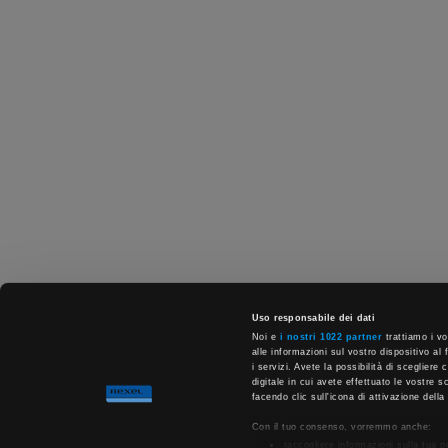
Uso responsabile dei dati
Noi e
i nostri 1022 partner
trattiamo i vo
alle informazioni sul vostro dispositivo al 
i servizi. Avete la possibilità di scegliere
digitale in cui avete effettuato le vostre 
facendo clic sull'icona di attivazione della
Con il tuo consenso, vorremmo anche:
raccogliere informazioni sulla tua 