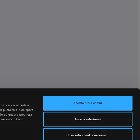
Accetta tutti i cookie
emorizzare e accedere
 il pubblico e sviluppare
solo su questa proprietà
Accetta selezionati
ione sui cookie o
Usa solo i cookie necessari