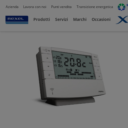
Azienda
Lavora con noi
Punti vendita
Transizione energetica
Prodotti /
Civile residenziale
/
Termoregolazione e Gestione Energia
/
Cronotermos
Prodotti
Servizi
Marchi
Occasioni