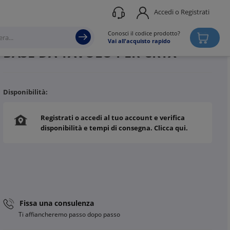
Accedi o Registrati
Produttore
PERRY ELECTRIC
Conosci il codice prodotto?
Vai all'acquisto rapido
BASE DA TAVOLO PER CRTX
Disponibilità:
Registrati o accedi al tuo account e verifica
disponibilità e tempi di consegna. Clicca qui.
Fissa una consulenza
Ti affiancheremo passo dopo passo