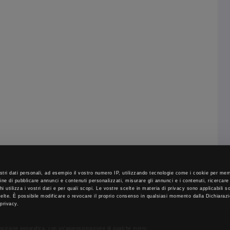
stri dati personali, ad esempio il vostro numero IP, utilizzando tecnologie come i cookie per m
fine di pubblicare annunci e contenuti personalizzati, misurare gli annunci e i contenuti, ricercare
 chi utilizza i vostri dati e per quali scopi. Le vostre scelte in materia di privacy sono applicabili 
scelte. È possibile modificare o revocare il proprio consenso in qualsiasi momento dalla Dichiaraz
 privacy.
posizione geografica, con un'approssimazione di qualche metro,