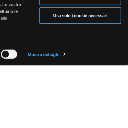
i. Le vostre
ettuato le
Usa solo i cookie necessari
alla
 qualche
Mostra dettagli
che specifiche
a
sezione
e sui cookie.
cial media e
nostro sito
i potrebbero
ei loro
Fissa una consulenza