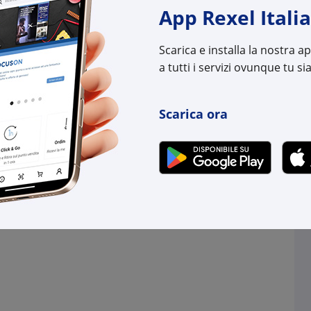
(pz.)
(pz.)
App Rexel Italia
.
su Logistico Brescia
3 pz.
su Logistico Bres
Scarica e installa la nostra 
a tutti i servizi ovunque tu sia
l:
TEKBA1H
Cod. Rexel:
TEKA
uttore:
KBA1H
Cod. Produttore:
KAXZ
:
3389110980738
Cod. EAN:
3389
Scarica ora