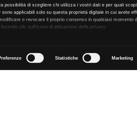
a possibilità di scegliere chi utilizza i vostri dati e per quali scop
 sono applicabili solo su questa proprietà digitale in cui avete eff
 modificare o revocare il proprio consenso in qualsiasi momento d
facendo clic sull'icona di attivazione della privacy.
remmo anche:
zioni sulla tua posizione geografica, con un'approssimazione di
Preferenze
Statistiche
Marketing
dispositivo, scansionandolo attivamente alla ricerca di caratteristi
 elaborati i tuoi dati personali e imposta le tue preferenze nell
 ritirare il tuo consenso in qualsiasi momento dalla Dichiarazion
rsonalizzare contenuti ed annunci, per fornire funzionalità dei so
ffico. Condividiamo inoltre informazioni sul modo in cui utilizza il 
 occupano di analisi dei dati web, pubblicità e social media, i qual
azioni che ha fornito loro o che hanno raccolto dal suo utilizzo d