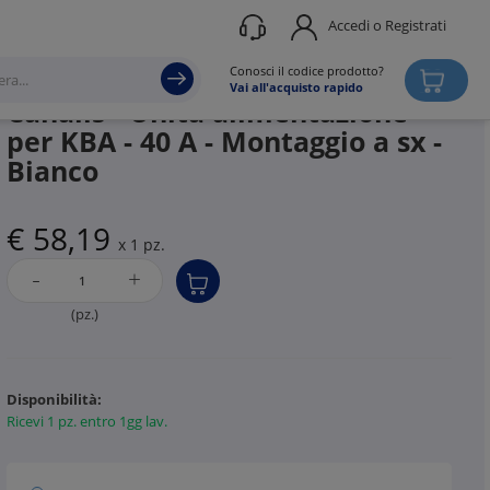
Accedi o Registrati
Produttore
SCHNEIDER ELECTRIC
Conosci il codice prodotto?
Vai all'acquisto rapido
Canalis - Unità alimentazione
per KBA - 40 A - Montaggio a sx -
Bianco
€ 58,19
x 1 pz.
-
+
(pz.)
Disponibilità:
Ricevi 1 pz. entro 1gg lav.