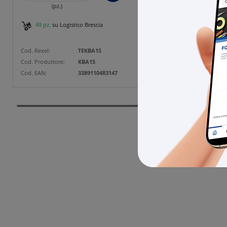
(pz.)
49 pz.
su Logistico Brescia
5 pz
Cod. Rexel:
TEKBA1S
Cod. Rexe
Cod. Produttore:
KBA1S
Cod. Prod
Cod. EAN:
3389110483147
Cod. EAN