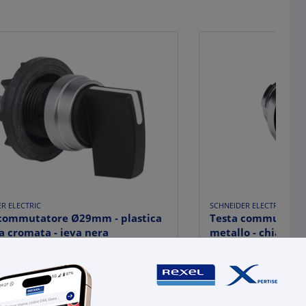
R ELECTRIC
SCHNEIDER ELECTRIC
 commutatore Ø29mm - plastica
Testa commutator
ra cromata - ieva nera
metallo - chiave R
,67
€ 20,13
x 1 pz.
x 1 pz.
-
+
+