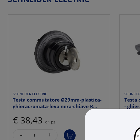
SCHNEIDER ELECTRIC
SCHNEIDE
Testa commutatore Ø29mm-plastica-
Testa
ghieracromata-leva nera-chiave R...
- ghie
€ 38,43
€ 6
x 1 pz.
-
-
+