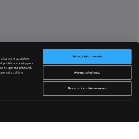
Accetta tutti i cookie
emorizzare e accedere
 il pubblico e sviluppare
solo su questa proprietà
Accetta selezionati
ione sui cookie o
Usa solo i cookie necessari
 tuo consenso in
ndividiamo inoltre
uali potrebbero