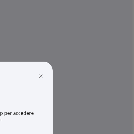
×
app per accedere
!
THREELINE
NA LED 120CM 40W
PLAF.STAGNA LED 60CM 20W K