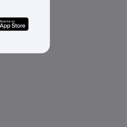
EMERG.
€ 95,89
x 1 pz.
-
+
(pz.)
escia
disponibili in +10gg lav.
su Logistico Brescia
S12040BN
Cod. Rexel:
L3KLS60-20KEBN
20-40BN
Cod. Produttore:
KLS60-20KEBN
572482241