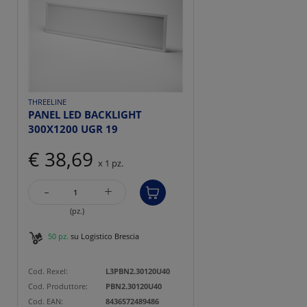
THREELINE
PANEL LED BACKLIGHT
300X1200 UGR 19
€ 38,69
x 1 pz.
-
+
(pz.)
50 pz.
su Logistico Brescia
Cod. Rexel:
L3PBN2.30120U40
Cod. Produttore:
PBN2.30120U40
Cod. EAN:
8436572489486