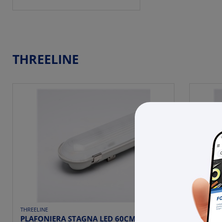
THREELINE
THREELINE
THREELIN
PLAFONIERA STAGNA LED 60CM20W
PLAFO