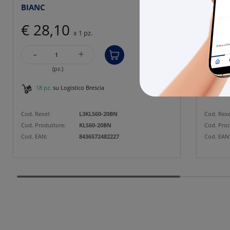
BIANC
BN
€ 28,10
€ 4
x 1 pz.
-
-
+
(pz.)
18 pz.
su Logistico Brescia
170 
Cod. Rexel:
L3KLS60-20BN
Cod. Rexe
Cod. Produttore:
KLS60-20BN
Cod. Prod
Cod. EAN:
8436572482227
Cod. EAN