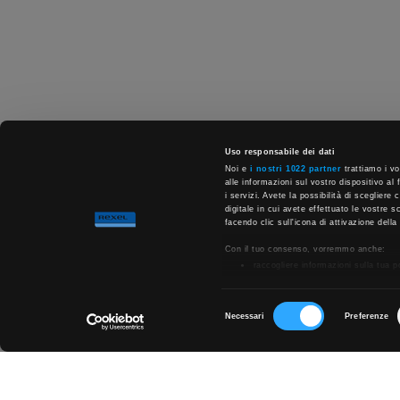
Uso responsabile dei dati
Noi e
i nostri 1022 partner
trattiamo i vo
alle informazioni sul vostro dispositivo al 
i servizi. Avete la possibilità di scegliere
digitale in cui avete effettuato le vostre 
facendo clic sull'icona di attivazione della
Con il tuo consenso, vorremmo anche:
raccogliere informazioni sulla tua 
Identificare il tuo dispositivo, scan
Approfondisci come vengono elaborati i tuo
qualsiasi momento dalla Dichiarazione sui
Selezione
Necessari
Preferenze
Chiedi ai nostri tecnici
del
Utilizziamo i cookie per personalizzare con
informazioni sul modo in cui utilizza il nos
consenso
combinarle con altre informazioni che ha fo