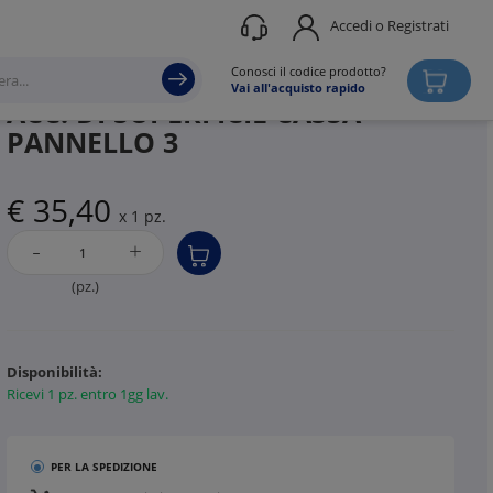
Accedi o Registrati
Produttore
THREELINE
Conosci il codice prodotto?
Vai all'acquisto rapido
ACC. DI SUPERFICIE CASSA
PANNELLO 3
€ 35,40
x 1 pz.
-
+
(pz.)
Disponibilità:
Ricevi 1 pz. entro 1gg lav.
PER LA SPEDIZIONE