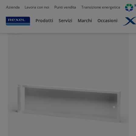
Azienda
Lavora con noi
Punti vendita
Transizione energetica
Prodotti /
Illuminazione
/
Illuminazione per interni
/
Sottopensili
/
Prodotti
Servizi
Marchi
Occasioni