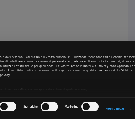
stri dati personali, ad esempio il vostro numero IP, utilizzando tecnologie come i cookie per m
fine di pubblicare annunci e contenuti personalizzati, misurare gli annunci e i contenuti, ricercare
 chi utilizza i vostri dati e per quali scopi. Le vostre scelte in materia di privacy sono applicabili 
scelte. È possibile modificare o revocare il proprio consenso in qualsiasi momento dalla Dichiaraz
 privacy.
posizione geografica, con un'approssimazione di qualche metro,
sionandolo attivamente alla ricerca di caratteristiche specifiche (impronte digitali).
i dati personali e imposta le tue preferenze nella
sezione dettagli
. Puoi modificare o ritirare il
 cookie.
Statistiche
Marketing
Mostra dettagli
tenuti ed annunci, per fornire funzionalità dei social media e per analizzare il nostro traffico. Co
tro sito con i nostri partner che si occupano di analisi dei dati web, pubblicità e social media, i q
rnito loro o che hanno raccolto dal suo utilizzo dei loro servizi.